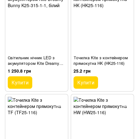
Світильник нічник LED з
Точилка Kite з контейнером
акумулятором Kite Dreamy
прямокутна HK (HK25-116)
Bunny K25-315-1-1, білий
1 250.8 грн
25.2 грн
Купити
Купити