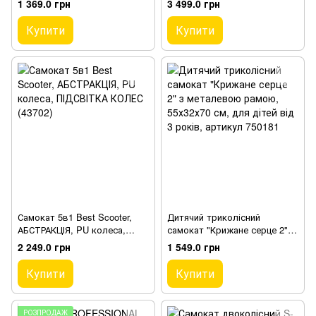
1 369.0 грн
3 499.0 грн
[Коробка]
Купити
Купити
Самокат 5в1 Best Scooter,
Дитячий триколісний
АБСТРАКЦІЯ, PU колеса,
самокат "Крижане серце 2" з
ПІДСВІТКА КОЛЕС (43702)
металевою рамою, 55х32х70
2 249.0 грн
1 549.0 грн
см, для дітей від 3 років,
артикул 750181
Купити
Купити
РОЗПРОДАЖ