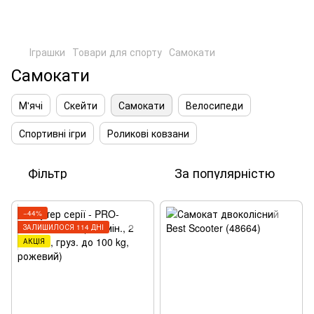
Іграшки
Товари для спорту
Самокати
Самокати
М'ячі
Скейти
Самокати
Велосипеди
Спортивні ігри
Роликові ковзани
Фільтр
За популярністю
−44%
ЗАЛИШИЛОСЯ 114 ДНІ
АКЦІЯ