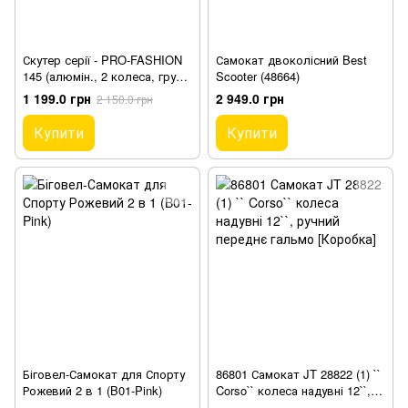
Скутер серії - PRO-FASHION
Самокат двоколісний Best
145 (алюмін., 2 колеса, груз.
Scooter (48664)
до 100 kg, рожевий)
1 199.0 грн
2 949.0 грн
2 150.0 грн
Купити
Купити
Біговел-Самокат для Спорту
86801 Самокат JT 28822 (1) ``
Рожевий 2 в 1 (B01-Pink)
Corso`` колеса надувні 12``,
ручний переднє гальмо