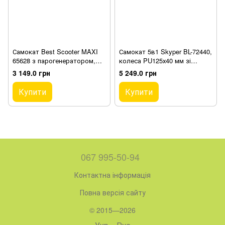
Самокат Best Scooter MAXI
Самокат 5в1 Skyper BL-72440,
65628 з парогенератором,
колеса PU125х40 мм зі
МУЗИКА, ДИМ, ТУРБІНИ,
світлом, з капюшоном,
3 149.0 грн
5 249.0 грн
пластмасови
поворотне сидіння
Купити
Купити
067 995-50-94
Контактна інформація
Повна версія сайту
© 2015—2026