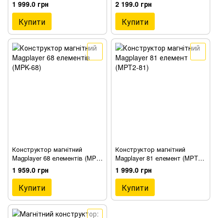
46)
(MPH2-77)
1 999.0 грн
2 199.0 грн
Купити
Купити
Конструктор магнітний
Конструктор магнітний
Magplayer 68 елементів (MPK-
Magplayer 81 елемент (MPT2-
68)
81)
1 959.0 грн
1 999.0 грн
Купити
Купити