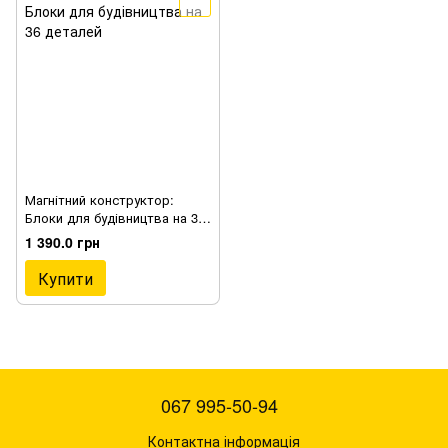
Магнітний конструктор:
Блоки для будівництва на 36
деталей
1 390.0 грн
Купити
067 995-50-94
Контактна інформація