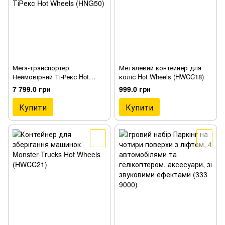
Мега-транспортер
Металевий контейнер для
Неймовірний Ті-Рекс Hot
коліс Hot Wheels (HWCC18)
Wheels (HNG50) → Мега-
7 799.0 грн
999.0 грн
транспортер Неймовірний
ТіРекс Hot Wheels (HNG50)
Купити
Купити