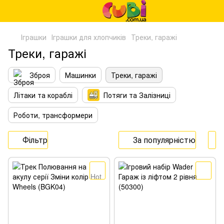
Іграшки
Іграшки для хлопчиків
Треки, гаражі
Треки, гаражі
Зброя
Машинки
Треки, гаражі
Літаки та кораблі
Потяги та Залізниці
Роботи, трансформери
Фільтр
За популярністю