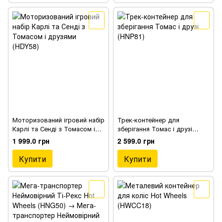
Моторизований ігровий набір
Трек-контейнер для
Карлі та Сенді з Томасом і
зберігання Томас і друзі
друзями (HDY58)
(HNP81)
1 999.0 грн
2 599.0 грн
Купити
Купити