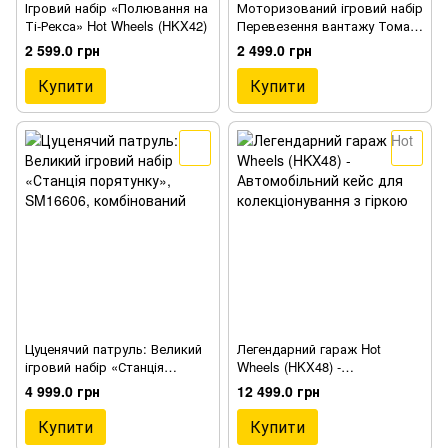
Ігровий набір «Полювання на
Моторизований ігровий набір
Ті-Рекса» Hot Wheels (HKX42)
Перевезення вантажу Томас
і друзі (HGX64)
2 599.0 грн
2 499.0 грн
Купити
Купити
Цуценячий патруль: Великий
Легендарний гараж Hot
ігровий набір «Станція
Wheels (HKX48) -
порятунку», SM16606
Автомобільний кейс для
4 999.0 грн
12 499.0 грн
колекціонування з гіркою
Купити
Купити