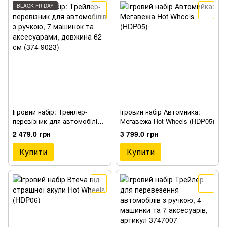
BLACK FRIDAY
Ігровий набір: Трейлер-
Ігровий набір Автомийка:
перевізник для автомобілів з
Мегавежа Hot Wheels (HDP05)
ручкою, 7 машинок та
2 479.0 грн
3 799.0 грн
аксесуарами, довжина 62 см
(374 9023)
Купити
Купити