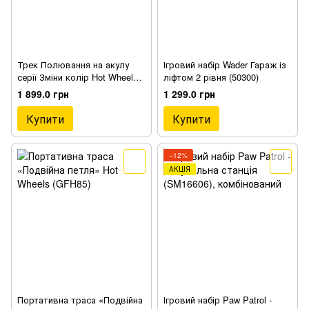
Трек Полювання на акулу
Ігровий набір Wader Гараж із
серії Зміни колір Hot Wheels
ліфтом 2 рівня (50300)
(BGK04)
1 899.0 грн
1 299.0 грн
Купити
Купити
−12%
АКЦІЯ
Портативна траса «Подвійна
Ігровий набір Paw Patrol -