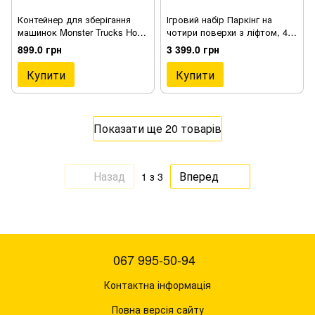
Контейнер для зберігання
Ігровий набір Паркінг на
машинок Monster Trucks Hot
чотири поверхи з ліфтом, 4
Wheels (HWCC21)
автомобілями та
899.0 грн
3 399.0 грн
гелікоптером, аксесуари, зі
звуковими ефектами (333
Купити
Купити
9000)
Показати ще 20 товарів
Назад
Вперед
1
з 3
067 995-50-94
Контактна інформація
Повна версія сайту