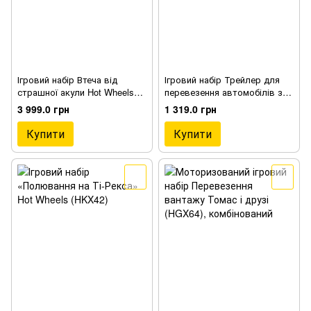
Ігровий набір Втеча від
Ігровий набір Трейлер для
страшної акули Hot Wheels
перевезення автомобілів з
(HDP06)
ручкою, 4 машинки та 7
3 999.0 грн
1 319.0 грн
аксесуарів, артикул 3747007
Купити
Купити