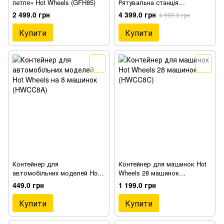
петля» Hot Wheels (GFH85)
Рятувальна станція
(SM16606)
2 499.0 грн
4 399.0 грн
4 999.0 грн
Купити
Купити
Контейнер для
Контейнер для машинок Hot
автомобільних моделей Hot
Wheels 28 машинок
Wheels на 8 машинок
(HWCC8C)
449.0 грн
1 199.0 грн
(HWCC8A)
Купити
Купити