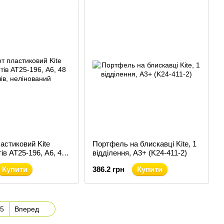
астиковий Kite
Портфель на блискавці Kite, 1
тів AT25-196, А6, 48
відділення, A3+ (K24-411-2)
елінований
Купити
386.2 грн
Купити
5
Вперед