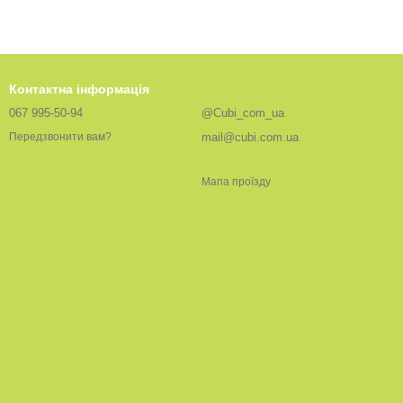
Контактна інформація
067 995-50-94
@Cubi_com_ua
mail@cubi.com.ua
Передзвонити вам?
Мапа проїзду