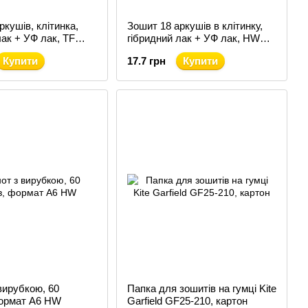
ркушів, клітинка,
Зошит 18 аркушів в клітинку,
лак + УФ лак, TF
гібридний лак + УФ лак, HW
(HW24-236)
Купити
17.7 грн
Купити
вирубкою, 60
Папка для зошитів на гумці Kite
формат А6 HW
Garfield GF25-210, картон