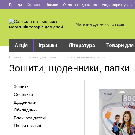
Перейти до основного контенту
Бренди
Каталог
Новини
Оплата та доставка
Угода користувача
Магазин дитячих товарів
Акція
Іграшки
Література
Товари для
Головна
Товари для школи
Зошити, щоденники, папки
Зошити, щоденники, папки
Зошити
Словники
Щоденники
Обкладинки
Блокноти дитячі
Папки шкільні