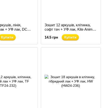
кушів, лінія,
Зошит 12 аркушів, клітинка,
лак + УФ лак, DC
софт тач + УФ лак, Kite Anime
(K24-232-1)
Купити
14.5 грн
Купити