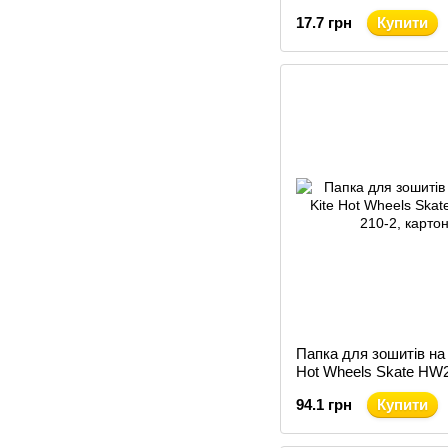
(DC24-236)
17.7 грн
Купити
Папка для зошитів на 
Hot Wheels Skate HW2
картон
94.1 грн
Купити