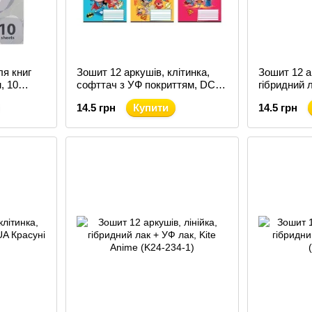
я книг
Зошит 12 аркушів, клітинка,
Зошит 12 ар
, 10
софттач з УФ покриттям, DC
гібридний 
ьорів
(DC24-232)
(DC24-234)
14.5 грн
Купити
14.5 грн