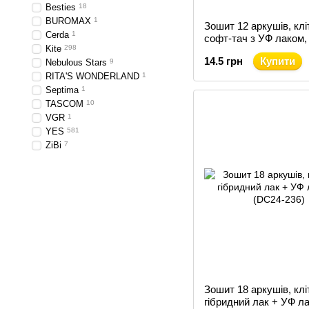
Besties
18
BUROMAX
1
Зошит 12 аркушів, клі
Cerda
1
софт-тач з УФ лаком,
Kite
298
Красуні (K24-232-2)
14.5 грн
Купити
Nebulous Stars
9
RITA'S WONDERLAND
1
Septima
1
TASCOM
10
VGR
1
YES
581
ZiBi
7
Зошит 18 аркушів, клі
гібридний лак + УФ л