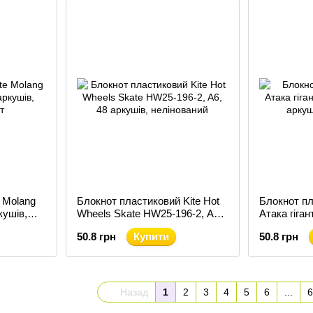
 Molang
Блокнот пластиковий Kite Hot
Блокнот пл
кушів,
Wheels Skate HW25-196-2, A6,
Атака гіган
48 аркушів, нелінований
аркушів, н
50.8 грн
Купити
50.8 грн
Назад
1
2
3
4
5
6
...
6