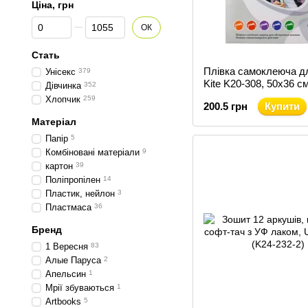
Ціна, грн
Від Ціна, грн
До Ціна, грн
ОК
Стать
Плівка самоклеюча дл
Унісекс
379
Kite K20-308, 50x36 см
Дівчинка
352
штук, асортимент кол
Хлопчик
259
200.5 грн
Купити
Матеріал
Папір
5
Комбіновані матеріали
9
картон
39
Поліпропілен
14
Пластик, нейлон
3
Пластмаса
36
Бренд
1 Вересня
83
Алые Паруса
2
Апельсин
1
Мрiї збуваються
1
Artbooks
5