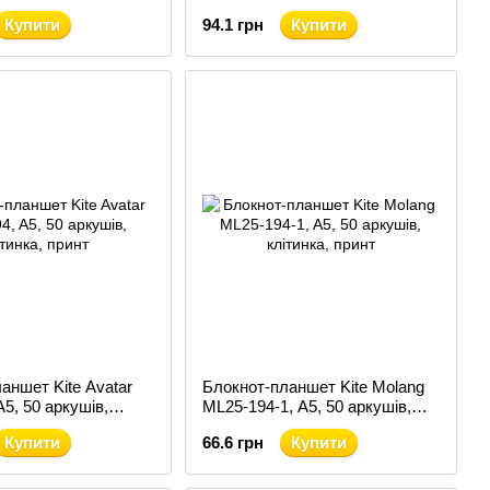
Купити
94.1 грн
Купити
аншет Kite Avatar
Блокнот-планшет Kite Molang
A5, 50 аркушів,
ML25-194-1, A5, 50 аркушів,
клітинка
Купити
66.6 грн
Купити