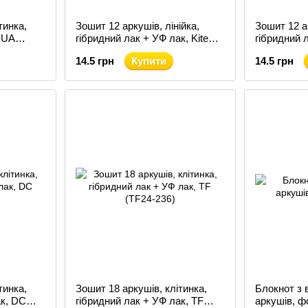
тинка,
Зошит 12 аркушів, лінійка,
Зошит 12 а
 UA
гібридний лак + УФ лак, Kite
гібридний 
Anime (K24-234-1)
(TF24-232)
14.5 грн
Купити
14.5 грн
тинка,
Зошит 18 аркушів, клітинка,
Блокнот з 
ак, DC
гібридний лак + УФ лак, TF
аркушів, 