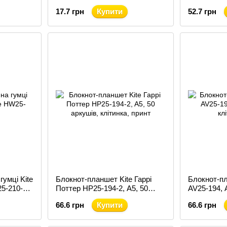
(TF24-236)
17.7 грн
Купити
52.7 грн
гумці Kite
Блокнот-планшет Kite Гаррі
Блокнот-пл
5-210-2,
Поттер HP25-194-2, A5, 50
AV25-194, 
аркушів, клітинка
клітинка
66.6 грн
Купити
66.6 грн