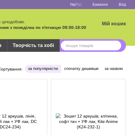
Укр
Рус
Бажання
Вхід
 цілодобово.
Мій кошик
ня з понеділка по п'ятницю 09:00-18:00
в
Творчість та хобі
за популярністю
спочатку дешевше
за назвою
Сортування: