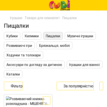
Іграшки
Товари для немовлят
Пищалки
Пищалки
Кубики
Килимки
Пищалки
Музичні іграшки
Розвиваючі ігри
Брязкальця, мобілі
Ходунки та толокари
Аксесуари по догляду за дитиною
Іграшки для ванної
Каталки
Фільтр
За популярністю