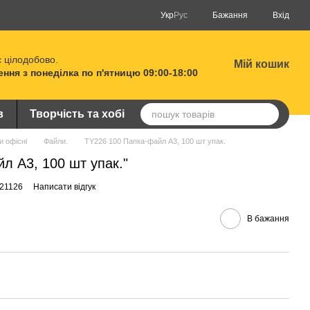
Укр
Рус
Бажання
Вхід
 цілодобово.
Мій кошик
ня з понеділка по п'ятницю 09:00-18:00
в
Творчість та хобі
и офісні
Файли.
TY226 100 Папка-файл А3, 100 шт упак.
л А3, 100 шт упак."
321126
Написати відгук
В бажання