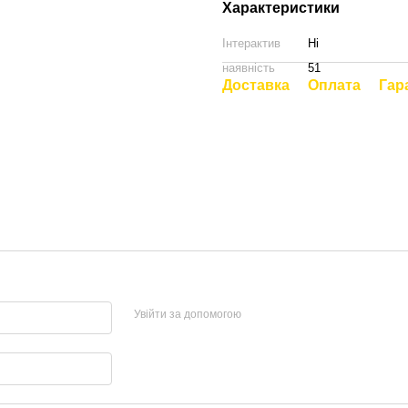
Характеристики
Інтерактив
Ні
наявність
51
Доставка
Оплата
Гар
Увійти за допомогою