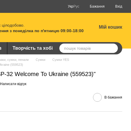
Укр
Рус
Бажання
Вхід
 цілодобово.
Мій кошик
ня з понеділка по п'ятницю 09:00-18:00
в
Творчість та хобі
аки, сумки, пенали
Сумки
Сумки YES
kraine (559523)
P-32 Welcome To Ukraine (559523)"
Написати відгук
В бажання