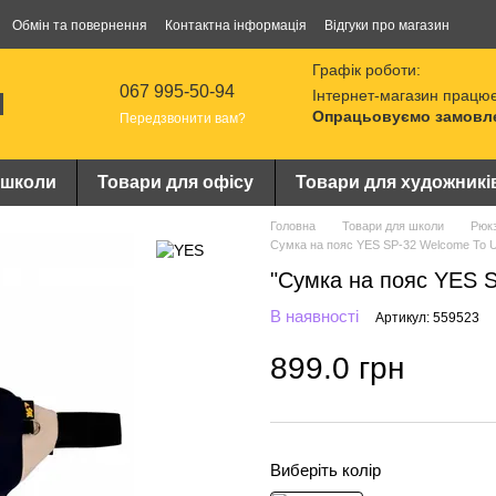
Обмін та повернення
Контактна інформація
Відгуки про магазин
Графік роботи:
067 995-50-94
Інтернет-магазин працює
Опрацьовуємо замовлен
Передзвонити вам?
 школи
Товари для офісу
Товари для художникі
Головна
Товари для школи
Рюкз
Сумка на пояс YES SP-32 Welcome To U
"Сумка на пояс YES S
В наявності
Артикул: 559523
899.0 грн
Виберіть колір