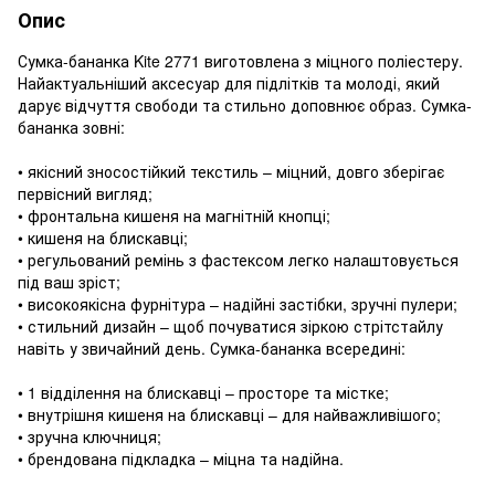
Опис
Сумка-бананка Kite 2771 виготовлена з міцного поліестеру.
Найактуальніший аксесуар для підлітків та молоді, який
дарує відчуття свободи та стильно доповнює образ. Сумка-
бананка зовні:
• якісний зносостійкий текстиль – міцний, довго зберігає
первісний вигляд;
• фронтальна кишеня на магнітній кнопці;
• кишеня на блискавці;
• регульований ремінь з фастексом легко налаштовується
під ваш зріст;
• високоякісна фурнітура – надійні застібки, зручні пулери;
• стильний дизайн – щоб почуватися зіркою стрітстайлу
навіть у звичайний день. Сумка-бананка всередині:
• 1 відділення на блискавці – просторе та містке;
• внутрішня кишеня на блискавці – для найважливішого;
• зручна ключниця;
• брендована підкладка – міцна та надійна.