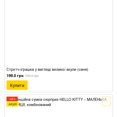
Стретч-іграшка у вигляді великої акули (синя)
199.0 грн
795.0 грн
Купити
−32%
АКЦІЯ