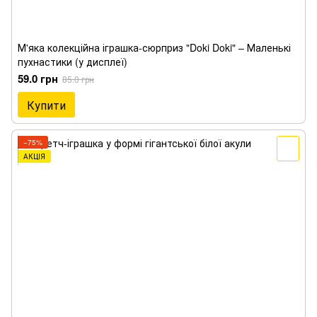
М'яка колекційна іграшка-сюрприз "Doki Doki" – Маленькі
пухнастики (у дисплеї)
59.0 грн
85.0 грн
Купити
−75%
АКЦІЯ