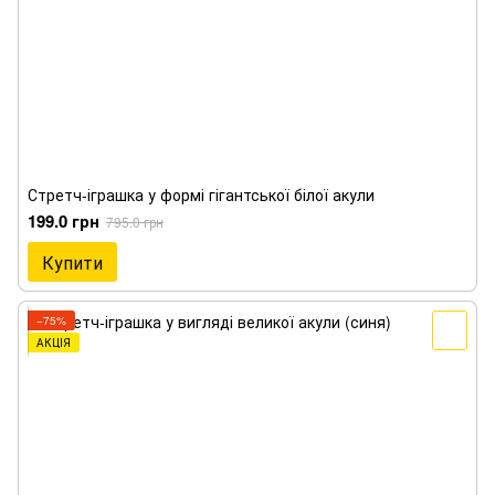
Стретч-іграшка у формі гігантської білої акули
199.0 грн
795.0 грн
Купити
−75%
АКЦІЯ