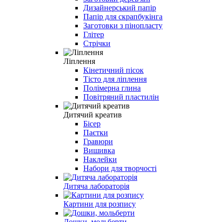
Дизайнерський папір
Папір для скрапбукінга
Заготовки з пінопласту
Глітер
Стрічки
Ліплення
Кінетичний пісок
Тісто для ліплення
Полімерна глина
Повітряний пластилін
Дитячий креатив
Бісер
Паєтки
Гравюри
Вишивка
Наклейки
Набори для творчості
Дитяча лабораторія
Картини для розпису
Дошки, мольберти