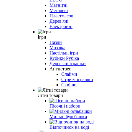
Магнітні
Металеві
Пластмасові
Дерев'яні
Електронні
Ігри
Пазли
Мозаїка
Настільні ігри
Кубики Рубіка
Дерев'яні іграшки
Антистрес
Слайми
Стретч-іграшки
Сквіши
Літні товари
Пісочні набори
Мильні бульбашки
Відпочинок на воді