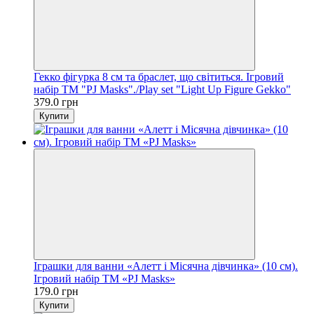
Гекко фігурка 8 см та браслет, що світиться. Ігровий
набір TM "PJ Masks"./Play set "Light Up Figure Gekko"
379.0 грн
Купити
Іграшки для ванни «Алетт і Місячна дівчинка» (10 см).
Ігровий набір TM «PJ Masks»
179.0 грн
Купити