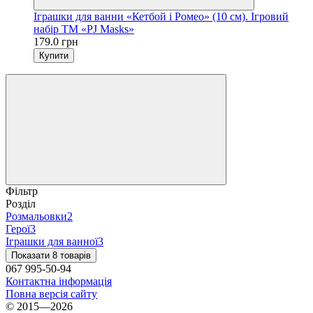
Іграшки для ванни «Кетбой і Ромео» (10 см). Ігровий
набір TM «PJ Masks»
179.0 грн
Купити
Фільтр
Розділ
Розмальовки
2
Герої
3
Іграшки для ванної
3
Показати 8 товарів
067 995-50-94
Контактна інформація
Повна версія сайту
© 2015—2026