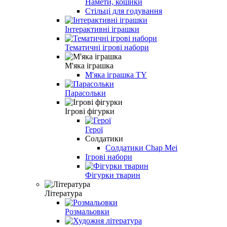
Намети, кошики
Стільці для годування
Інтерактивні іграшки
Тематичні ігрові набори
М'яка іграшка
М'яка іграшка TY
Парасольки
Ігрові фігурки
Герої
Солдатики
Солдатики Chap Mei
Ігрові набори
Фігурки тварин
Література
Розмальовки