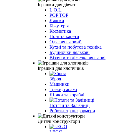
Іграшки для дівчат
L.O.L.
POP TOP
Ляльки
Біжутерія
Косметика
Поні та карети
Одяг ляльковий
Кухні та побутова техніка
Будиночки лялькові
Візочки та ліжечка лялькові
Іграшки для хлопчиків
Зброя
Машинки
Треки, гаражі
Літаки та кораблі
Потяги та Залізниці
Роботи, трансформери
Дитячі конструктори
LEGO