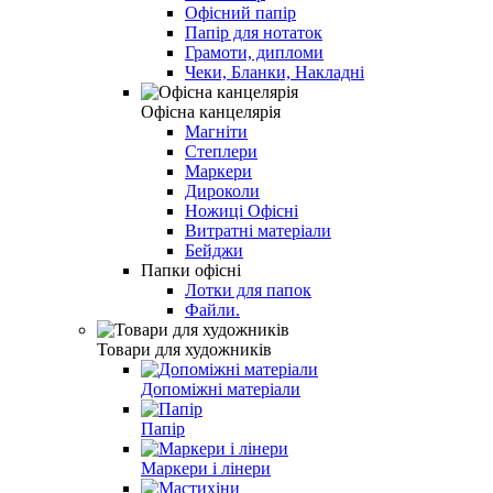
Офісний папір
Папір для нотаток
Грамоти, дипломи
Чеки, Бланки, Накладні
Офісна канцелярія
Магніти
Степлери
Маркери
Дироколи
Ножиці Офісні
Витратні матеріали
Бейджи
Папки офісні
Лотки для папок
Файли.
Товари для художників
Допоміжні матеріали
Папір
Маркери і лінери