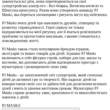
заженуться всі діти, вони перетворюються на свої
супергеройські альтер-его - Кот-боярка, Витягача-витягач та
Шпигуна-шпигунесу. Разом вони утворюють команду PJ
Masks, яка бореться злочинцями і рятують місто від небезпеки.
PJ Masks вчать дітей про важливість дружби, співпраці та
розвитку справедливості. Герої серіалу не тільки
відправляються на місії рятунку, але й вчаться розв'язувати
проблеми та протистояти викликам, з якими стикаються у
повсякденному житті.
PJ Masks також стали популярним брендом іграшок,
аксесуарів та інших товарів для дітей. Іграшки PJ Masks
включають в себе фігурки героїв, набори для гри, маски та
костюми, які допомагають дітям відтворювати пригоди з
мультсеріалу і розширювати свою уяву.
PJ Masks - це захоплюючий світ супергероїв, який спонукає
дітей до активної гри та творчості. Він надихає дітей на
використання своїх сил та здібностей для досягнення великих
цілей і вчить їх цінним життєвим урокам. Мультсеріал PJ
Masks сприяє розвитку уяви, креативності та міжособистісних
навичок у дітей.
PJ MASKS