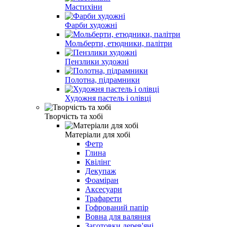
Мастихіни
Фарби художні
Мольберти, етюдники, палітри
Пензлики художні
Полотна, підрамники
Художня пастель і олівці
Творчість та хобі
Матеріали для хобі
Фетр
Глина
Квілінг
Декупаж
Фоаміран
Аксесуари
Трафарети
Гофрований папір
Вовна для валяння
Заготовки дерев'яні