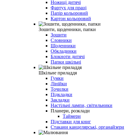
Ножиці дитячі
Фартух для праці
Папір кольоровий
Картон кольоровий
Зошити, щоденники, папки
Зошити
Словники
Щоденники
Обкладинки
Блокноти дитячі
Папки шкільні
Шкільне приладдя
Гумки
Лінійки
Точилки
Підкладки
Закладки
Настільні лампи, світильники
Планери, розклади
Таймери
Підставки для книг
Стакани канцелярські, органайзери