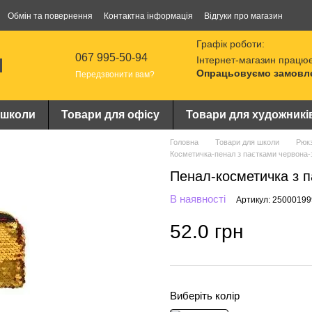
Обмін та повернення
Контактна інформація
Відгуки про магазин
Графік роботи:
067 995-50-94
Інтернет-магазин працює
Опрацьовуємо замовлен
Передзвонити вам?
 школи
Товари для офісу
Товари для художникі
Головна
Товари для школи
Рюкз
Косметичка-пенал з паєтками червона-
Пенал-косметичка з п
В наявності
Артикул: 2500019
52.0 грн
Виберіть колір