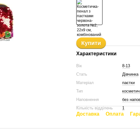
Купити
Характеристики
Вік
8-13
Стать
Дівчинка
Матеріал
паєтки
Тип
косметич
Наповнення
без напо
Кількість відділень
1
Доставка
Оплата
Гар