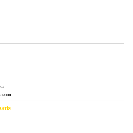
ка
внення
антія