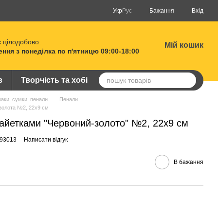
Укр
Рус
Бажання
Вхід
 цілодобово.
Мій кошик
ня з понеділка по п'ятницю 09:00-18:00
в
Творчість та хобі
аки, сумки, пенали
Пенали
золота №2, 22х9 см
айетками "Червоний-золото" №2, 22x9 см
993013
Написати відгук
В бажання