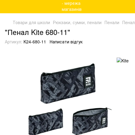
Товари для школи
Рюкзаки, сумки, пенали
Пенали
Пенали
"Пенал Kite 680-11"
Артикул:
K24-680-11
Написати відгук