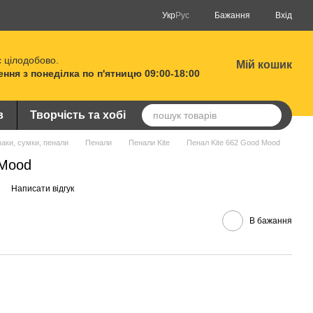
Укр
Рус
Бажання
Вхід
 цілодобово.
Мій кошик
ня з понеділка по п'ятницю 09:00-18:00
в
Творчість та хобі
аки, сумки, пенали
Пенали
Пенали Kite
Пенал Kite 662 Good Mood
 Mood
7
Написати відгук
В бажання