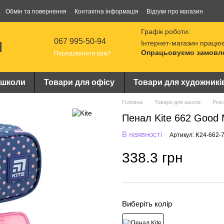
Обмін та повернення
Контактна інформація
Відгуки про магазин
Графік роботи:
067 995-50-94
Інтернет-магазин працює
Опрацьовуємо замовлен
Передзвонити вам?
 школи
Товари для офісу
Товари для художникі
Головна
Товари для школи
Рюкз
Пенал Kite 662 Good
В наявності
Артикул: K24-662-
338.3 грн
Виберіть колір