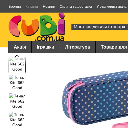
Перейти до основного контенту
Бренди
Каталог
Новини
Оплата та доставка
Угода користувача
Магазин дитячих товарів
Акція
Іграшки
Література
Товари для