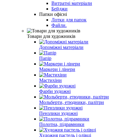
Витратні матеріали
Бейджи
Папки офісні
Лотки для папок
Файли.
Товари для художників
Допоміжні матеріали
Папір
Маркери і лінери
Мастихіни
Фарби художні
Мольберти, етюдники, палітри
Пензлики художні
Полотна, підрамники
Художня пастель і олівці