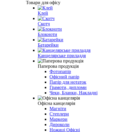
Товари для офісу
Клей
Скотч
Блокноти
Батарейки
Канцелярське приладдя
Паперова продукція
Фотопапір
Офісний папір
Папір для нотаток
Грамоти, дипломи
Чеки, Бланки, Накладні
Офісна канцелярія
Магніти
Степлери
Маркери
Дироколи
Ножиці Офісні