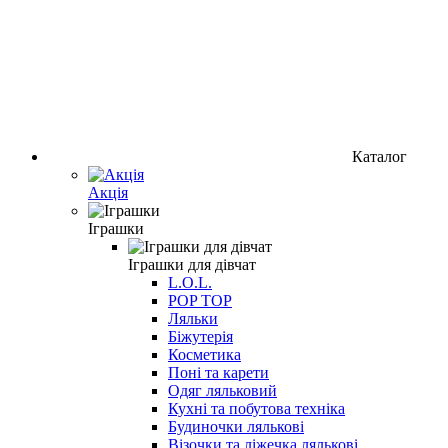
Каталог
Акція
Іграшки
Іграшки для дівчат
L.O.L.
POP TOP
Ляльки
Біжутерія
Косметика
Поні та карети
Одяг ляльковий
Кухні та побутова техніка
Будиночки лялькові
Візочки та ліжечка лялькові