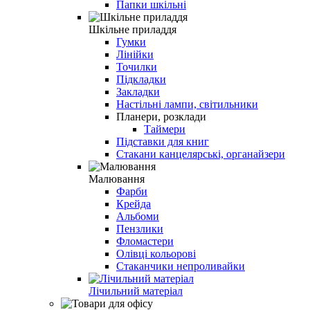
Папки шкільні
Шкільне приладдя
Гумки
Лінійки
Точилки
Підкладки
Закладки
Настільні лампи, світильники
Планери, розклади
Таймери
Підставки для книг
Стакани канцелярські, органайзери
Малювання
Фарби
Крейда
Альбоми
Пензлики
Фломастери
Олівці кольорові
Стаканчики непроливайки
Лічильний матеріал