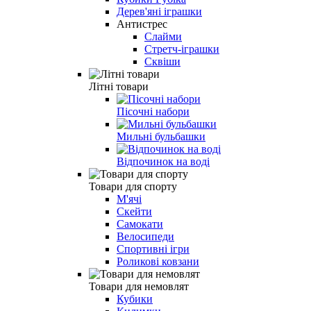
Дерев'яні іграшки
Антистрес
Слайми
Стретч-іграшки
Сквіши
Літні товари
Пісочні набори
Мильні бульбашки
Відпочинок на воді
Товари для спорту
М'ячі
Скейти
Самокати
Велосипеди
Спортивні ігри
Роликові ковзани
Товари для немовлят
Кубики