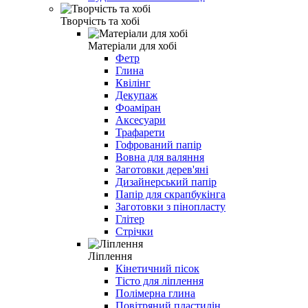
Творчість та хобі
Матеріали для хобі
Фетр
Глина
Квілінг
Декупаж
Фоаміран
Аксесуари
Трафарети
Гофрований папір
Вовна для валяння
Заготовки дерев'яні
Дизайнерський папір
Папір для скрапбукінга
Заготовки з пінопласту
Глітер
Стрічки
Ліплення
Кінетичний пісок
Тісто для ліплення
Полімерна глина
Повітряний пластилін