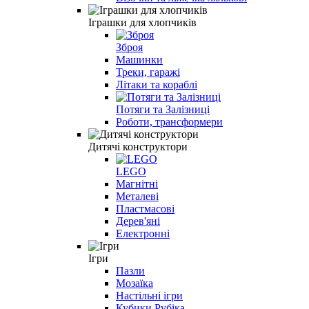
Іграшки для хлопчиків
Зброя
Машинки
Треки, гаражі
Літаки та кораблі
Потяги та Залізниці
Роботи, трансформери
Дитячі конструктори
LEGO
Магнітні
Металеві
Пластмасові
Дерев'яні
Електронні
Ігри
Пазли
Мозаїка
Настільні ігри
Кубики Рубіка