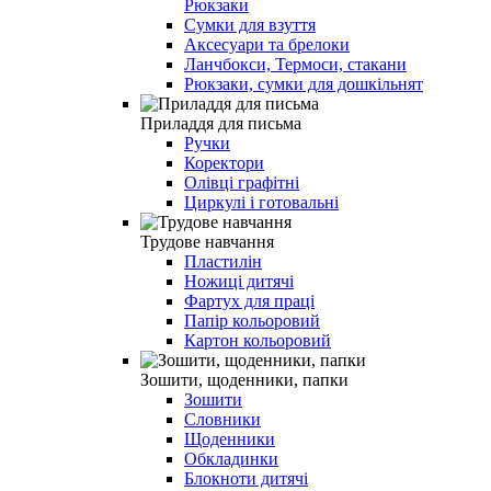
Рюкзаки
Сумки для взуття
Аксесуари та брелоки
Ланчбокси, Термоси, стакани
Рюкзаки, сумки для дошкільнят
Приладдя для письма
Ручки
Коректори
Олівці графітні
Циркулі і готовальні
Трудове навчання
Пластилін
Ножиці дитячі
Фартух для праці
Папір кольоровий
Картон кольоровий
Зошити, щоденники, папки
Зошити
Словники
Щоденники
Обкладинки
Блокноти дитячі