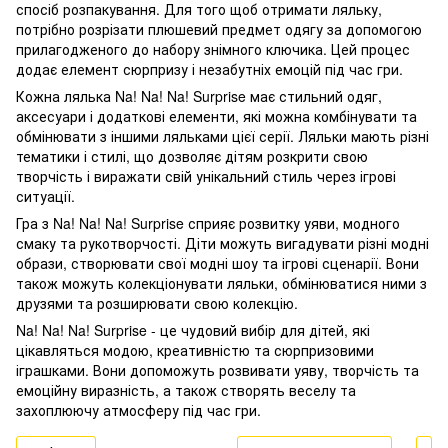
спосіб розпакування. Для того щоб отримати ляльку,
потрібно розрізати плюшевий предмет одягу за допомогою
прилагодженого до набору знімного ключика. Цей процес
додає елемент сюрпризу і незабутніх емоцій під час гри.
Кожна лялька Na! Na! Na! Surprise має стильний одяг,
аксесуари і додаткові елементи, які можна комбінувати та
обмінювати з іншими ляльками цієї серії. Ляльки мають різні
тематики і стилі, що дозволяє дітям розкрити свою
творчість і виражати свій унікальний стиль через ігрові
ситуації.
Гра з Na! Na! Na! Surprise сприяє розвитку уяви, модного
смаку та рукотворчості. Діти можуть вигадувати різні модні
образи, створювати свої модні шоу та ігрові сценарії. Вони
також можуть колекціонувати ляльки, обмінюватися ними з
друзями та розширювати свою колекцію.
Na! Na! Na! Surprise - це чудовий вибір для дітей, які
цікавляться модою, креативністю та сюрпризовими
іграшками. Вони допоможуть розвивати уяву, творчість та
емоційну виразність, а також створять веселу та
захоплюючу атмосферу під час гри.