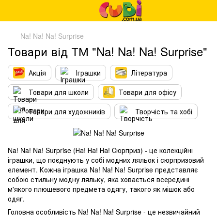
Na! Na! Na! Surprise
Товари від ТМ "Na! Na! Na! Surprise"
Акція
Іграшки
Література
Товари для школи
Товари для офісу
Товари для художників
Творчість та хобі
Na! Na! Na! Surprise (На! На! На! Сюрприз) - це колекційні
іграшки, що поєднують у собі модних ляльок і сюрпризовий
елемент. Кожна іграшка Na! Na! Na! Surprise представляє
собою стильну модну ляльку, яка ховається всередині
м'якого плюшевого предмета одягу, такого як мішок або
одяг.
Головна особливість Na! Na! Na! Surprise - це незвичайний