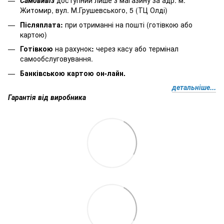
Самовивіз
доступний лише з магазину за адр. м.
Житомир, вул. М.Грушевського, 5 (ТЦ Олді)
Післяплата:
при отриманні на пошті (готівкою або
картою)
Готівкою
на рахунок
:
через
касу
або
термінал
самообслуговування.
Банківською картою он-лайн.
детальніше...
Гарантія від виробника