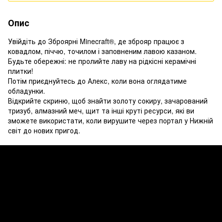
Опис
Увійдіть до Зброярні Minecraft®, де зброяр працює з
ковадлом, піччю, точилом і заповненим лавою казаном.
Будьте обережні: не пролийте лаву на рідкісні керамічні
плитки!
Потім приєднуйтесь до Алекс, коли вона оглядатиме
обладунки.
Відкрийте скриню, щоб знайти золоту сокиру, зачарований
тризуб, алмазний меч, щит та інші круті ресурси, які ви
зможете використати, коли вирушите через портал у Нижній
світ до нових пригод.