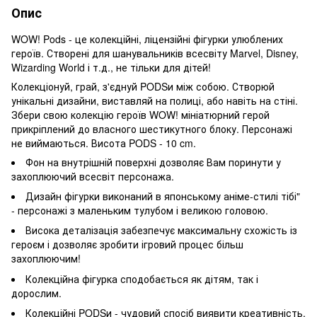
Опис
WOW! Pods - це колекційні, ліцензійні фігурки улюблених
героїв. Створені для шанувальників всесвіту Marvel, Disney,
Wizarding World і т.д., не тільки для дітей!
Колекціонуй, грай, з'єднуй PODSи між собою. Створюй
унікальні дизайни, виставляй на полиці, або навіть на стіні.
Збери свою колекцію героїв WOW! мініатюрний герой
прикріплений до власного шестикутного блоку. Персонажі
не виймаються. Висота PODS - 10 cm.
Фон на внутрішній поверхні дозволяє Вам поринути у
захоплюючий всесвіт персонажа.
Дизайн фігурки виконаний в японському аніме-стилі тібі"
- персонажі з маленьким тулубом і великою головою.
Висока деталізація забезпечує максимальну схожість із
героєм і дозволяє зробити ігровий процес більш
захоплюючим!
Колекційна фігурка сподобається як дітям, так і
дорослим.
Колекційні PODSи - чудовий спосіб виявити креативність.