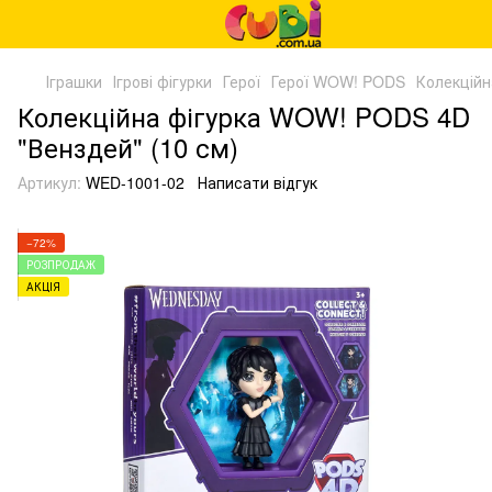
Іграшки
Ігрові фігурки
Герої
Герої WOW! PODS
Колекційн
Колекційна фігурка WOW! PODS 4D
"Венздей" (10 см)
Артикул:
WED-1001-02
Написати відгук
−72%
РОЗПРОДАЖ
АКЦІЯ