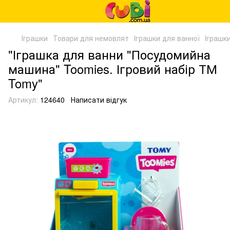
Іграшки
Товари для немовлят
Іграшки для ванної
Іграшк
"Іграшка для ванни "Посудомийна
машина" Toomies. Ігровий набір ТМ
Tomy"
Артикул:
124640
Написати відгук