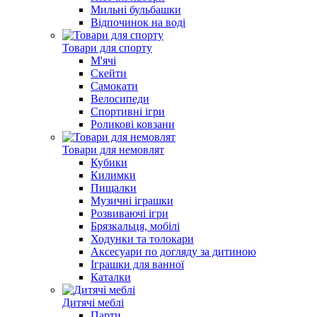
Мильні бульбашки
Відпочинок на воді
Товари для спорту
М'ячі
Скейти
Самокати
Велосипеди
Спортивні ігри
Роликові ковзани
Товари для немовлят
Кубики
Килимки
Пищалки
Музичні іграшки
Розвиваючі ігри
Брязкальця, мобілі
Ходунки та толокари
Аксесуари по догляду за дитиною
Іграшки для ванної
Каталки
Дитячі меблі
Парти