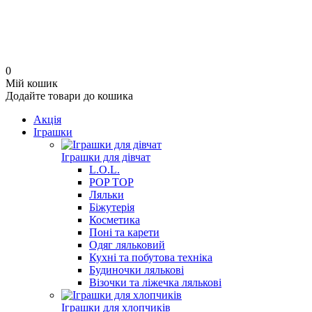
0
Мій кошик
Додайте товари до кошика
Акція
Іграшки
Іграшки для дівчат
L.O.L.
POP TOP
Ляльки
Біжутерія
Косметика
Поні та карети
Одяг ляльковий
Кухні та побутова техніка
Будиночки лялькові
Візочки та ліжечка лялькові
Іграшки для хлопчиків