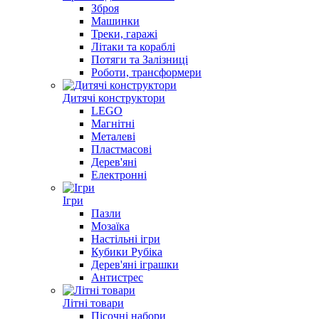
Зброя
Машинки
Треки, гаражі
Літаки та кораблі
Потяги та Залізниці
Роботи, трансформери
Дитячі конструктори
LEGO
Магнітні
Металеві
Пластмасові
Дерев'яні
Електронні
Ігри
Пазли
Мозаїка
Настільні ігри
Кубики Рубіка
Дерев'яні іграшки
Антистрес
Літні товари
Пісочні набори