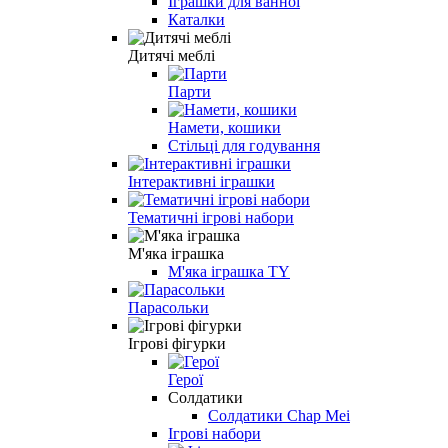
Іграшки для ванної
Каталки
Дитячі меблі
Парти
Намети, кошики
Стільці для годування
Інтерактивні іграшки
Тематичні ігрові набори
М'яка іграшка
М'яка іграшка TY
Парасольки
Ігрові фігурки
Герої
Солдатики
Солдатики Chap Mei
Ігрові набори