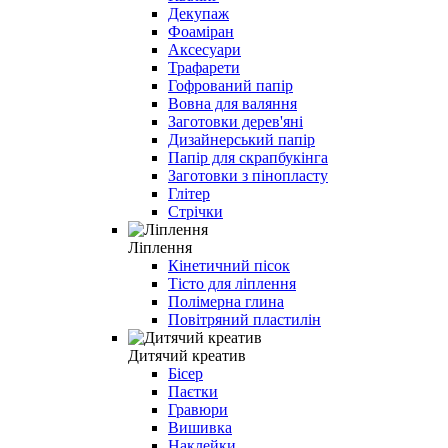
Декупаж
Фоаміран
Аксесуари
Трафарети
Гофрований папір
Вовна для валяння
Заготовки дерев'яні
Дизайнерський папір
Папір для скрапбукінга
Заготовки з пінопласту
Глітер
Стрічки
Ліплення
Кінетичний пісок
Тісто для ліплення
Полімерна глина
Повітряний пластилін
Дитячий креатив
Бісер
Паєтки
Гравюри
Вишивка
Наклейки