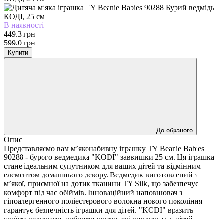
В наявності
449.3 грн
599.0 грн
Купити
До обраного
Опис
Представляємо вам м’яконабивну іграшку TY Beanie Babies
90288 - бурого ведмедика "KODI" заввишки 25 см. Ця іграшка
стане ідеальним супутником для ваших дітей та відмінним
елементом домашнього декору. Ведмедик виготовлений з
м’якої, приємної на дотик тканини TY Silk, що забезпечує
комфорт під час обіймів. Інноваційний наповнювач з
гіпоалергенного поліестерового волокна нового покоління
гарантує безпечність іграшки для дітей. "KODI" вразить
своїми великими, добрими очима, які викличуть у дітей