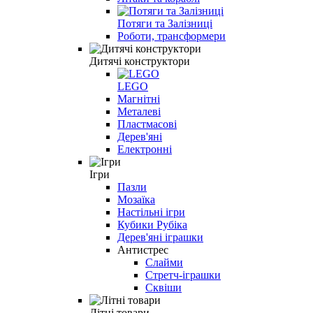
Потяги та Залізниці
Роботи, трансформери
Дитячі конструктори
LEGO
Магнітні
Металеві
Пластмасові
Дерев'яні
Електронні
Ігри
Пазли
Мозаїка
Настільні ігри
Кубики Рубіка
Дерев'яні іграшки
Антистрес
Слайми
Стретч-іграшки
Сквіши
Літні товари