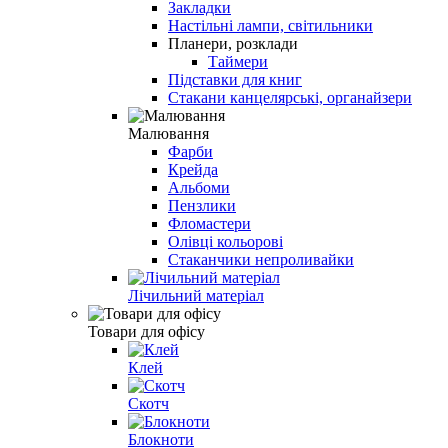
Закладки
Настільні лампи, світильники
Планери, розклади
Таймери
Підставки для книг
Стакани канцелярські, органайзери
Малювання
Фарби
Крейда
Альбоми
Пензлики
Фломастери
Олівці кольорові
Стаканчики непроливайки
Лічильний матеріал
Товари для офісу
Клей
Скотч
Блокноти