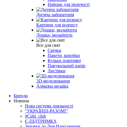
Набори для творчості
Дитяча лабораторія
Картини для розпису
Дошки, мольберти
Все для свят
Свічки
Пакети, коробки
Кульки повітряні
Пакувальний папір
Листівки
3D-моделювання
Алмазна мозаїка
Бренди
Новини
Нова система лояльності
"УКРАЇНЦІ-РАЗОМ!"
#Cubi_club
Є-ПІДТРИМКА
Знижки до Дня Народження