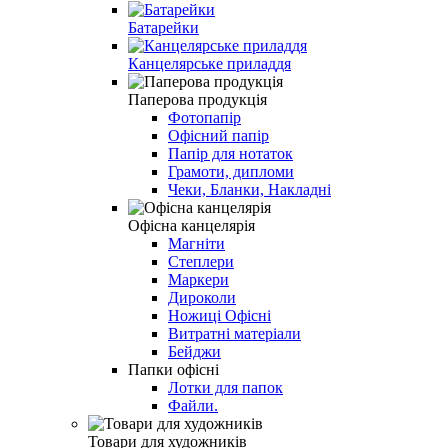
Батарейки
Канцелярське приладдя
Паперова продукція
Фотопапір
Офісний папір
Папір для нотаток
Грамоти, дипломи
Чеки, Бланки, Накладні
Офісна канцелярія
Магніти
Степлери
Маркери
Дироколи
Ножиці Офісні
Витратні матеріали
Бейджи
Папки офісні
Лотки для папок
Файли.
Товари для художників