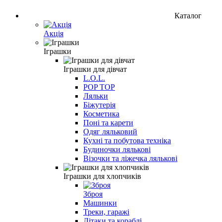
Каталог
Акція
Іграшки
Іграшки для дівчат
L.O.L.
POP TOP
Ляльки
Біжутерія
Косметика
Поні та карети
Одяг ляльковий
Кухні та побутова техніка
Будиночки лялькові
Візочки та ліжечка лялькові
Іграшки для хлопчиків
Зброя
Машинки
Треки, гаражі
Літаки та кораблі