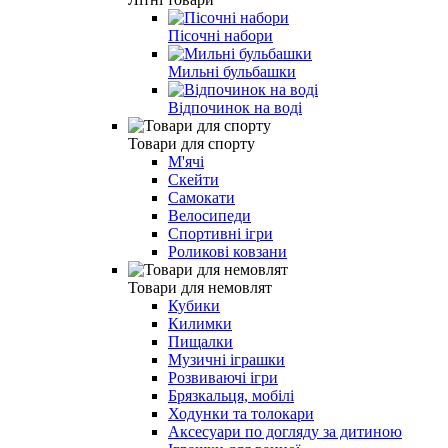
Пісочні набори
Мильні бульбашки
Відпочинок на воді
Товари для спорту
М'ячі
Скейти
Самокати
Велосипеди
Спортивні ігри
Роликові ковзани
Товари для немовлят
Кубики
Килимки
Пищалки
Музичні іграшки
Розвиваючі ігри
Брязкальця, мобілі
Ходунки та толокари
Аксесуари по догляду за дитиною