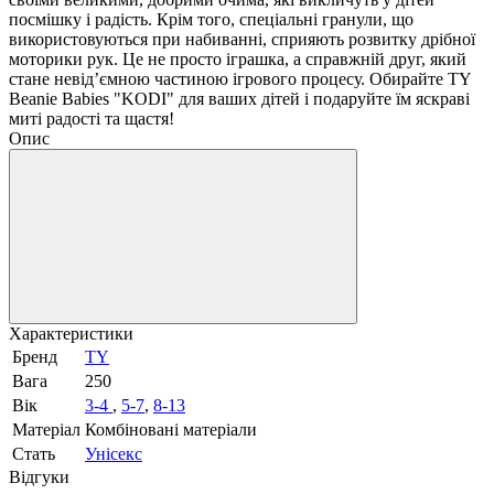
посмішку і радість. Крім того, спеціальні гранули, що
використовуються при набиванні, сприяють розвитку дрібної
моторики рук. Це не просто іграшка, а справжній друг, який
стане невід’ємною частиною ігрового процесу. Обирайте TY
Beanie Babies "KODI" для ваших дітей і подаруйте їм яскраві
миті радості та щастя!
Опис
Характеристики
Бренд
TY
Вага
250
Вік
3-4
,
5-7
,
8-13
Матеріал
Комбіновані матеріали
Стать
Унісекс
Відгуки