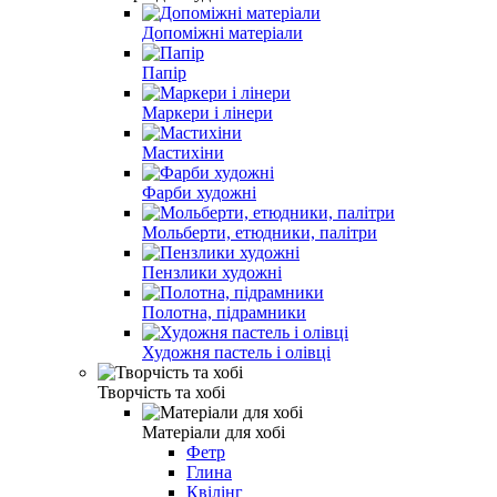
Допоміжні матеріали
Папір
Маркери і лінери
Мастихіни
Фарби художні
Мольберти, етюдники, палітри
Пензлики художні
Полотна, підрамники
Художня пастель і олівці
Творчість та хобі
Матеріали для хобі
Фетр
Глина
Квілінг