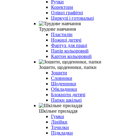
Ручки
Коректори
Олівці графітні
Циркулі і готовальні
Трудове навчання
Пластилін
Ножиці дитячі
Фартух для праці
Папір кольоровий
Картон кольоровий
Зошити, щоденники, папки
Зошити
Словники
Щоденники
Обкладинки
Блокноти дитячі
Папки шкільні
Шкільне приладдя
Гумки
Лінійки
Точилки
Підкладки