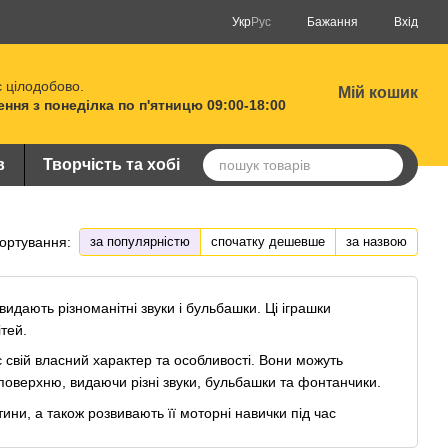
Укр
Рус
Бажання
Вхід
 цілодобово.
Мій кошик
ня з понеділка по п'ятницю 09:00-18:00
в
Творчість та хобі
ортування:
за популярністю
спочатку дешевше
за назвою
і видають різноманітні звуки і бульбашки. Ці іграшки
тей.
є свій власний характер та особливості. Вони можуть
 поверхню, видаючи різні звуки, бульбашки та фонтанчики.
тини, а також розвивають її моторні навички під час
ід час купання і дарують дітям незабутні емоції та