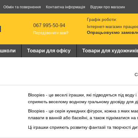
Обмін та повернення
Контактна інформація
Відгуки про магазин
Графік роботи:
067 995-50-94
Інтернет-магазин працює
Опрацьовуємо замовлен
Передзвонити вам?
 школи
Товари для офісу
Товари для художникі
С
Bloopies - це веселі іграшки, які підводяться під воду 
сприяють веселому водному гральному досвіду для ді
Bloopies - це серія кумедних фігурок, кожна з яких ма
плавати в ванній або басейні, а також підніматися на
Ці іграшки сприяють розвитку фантазії та творчості ди
взаємодії з водою. Вони створюють веселу атмосферу п