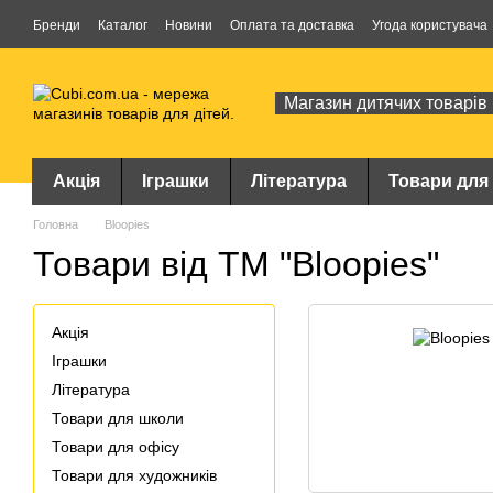
Перейти до основного контенту
Бренди
Каталог
Новини
Оплата та доставка
Угода користувача
Магазин дитячих товарів
Акція
Іграшки
Література
Товари для
Головна
Bloopies
Товари від ТМ "Bloopies"
Акція
Іграшки
Література
Товари для школи
Товари для офісу
Товари для художників