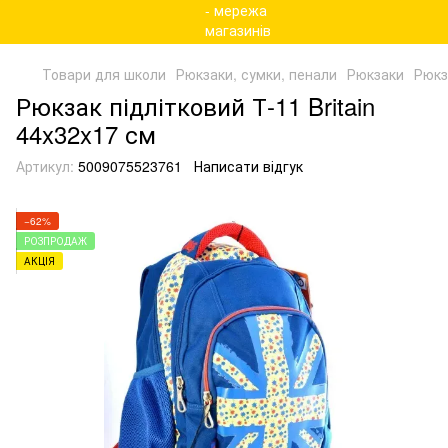
Товари для школи
Рюкзаки, сумки, пенали
Рюкзаки
Рюкза
Рюкзак підлітковий Т-11 Britain
44x32x17 см
Артикул:
5009075523761
Написати відгук
−62%
РОЗПРОДАЖ
АКЦІЯ