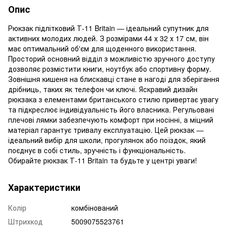
Опис
Рюкзак підлітковий Т-11 Britain — ідеальний супутник для
активних молодих людей. З розмірами 44 х 32 х 17 см, він
має оптимальний об'єм для щоденного використання.
Просторий основний відділ з можливістю зручного доступу
дозволяє розмістити книги, ноутбук або спортивну форму.
Зовнішня кишеня на блискавці стане в нагоді для зберігання
дрібниць, таких як телефон чи ключі. Яскравий дизайн
рюкзака з елементами британського стилю привертає увагу
та підкреслює індивідуальність його власника. Регульовані
плечові лямки забезпечують комфорт при носінні, а міцний
матеріал гарантує тривалу експлуатацію. Цей рюкзак —
ідеальний вибір для школи, прогулянок або поїздок, який
поєднує в собі стиль, зручність і функціональність.
Обирайте рюкзак Т-11 Britain та будьте у центрі уваги!
Характеристики
Колір
комбінований
Штрихкод
5009075523761