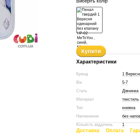
Виберіть колір
Купити
Характеристики
Бренд
1 Вересн
Вік
5-7
Стать
Дівчинка
Матеріал
текстиль
Тип
книжка
Наповнення
без напо
Кількість відділень
1
Доставка
Оплата
Гар