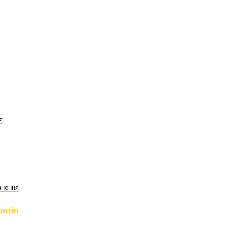
я
внення
антія