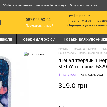
Обмін та повернення
Контактна інформація
Відгуки про магазин
Графік роботи:
067 995-50-94
Інтернет-магазин працює
Опрацьовуємо замовлен
Передзвонити вам?
 школи
Товари для офісу
Товари для художникі
Головна
Товари для школи
Рюкз
Пенал твердий 1 Вересня одинарний без
"Пенал твердий 1 Ве
MeToYou , синій, 5329
В наявності
Артикул: 532915
319.0 грн