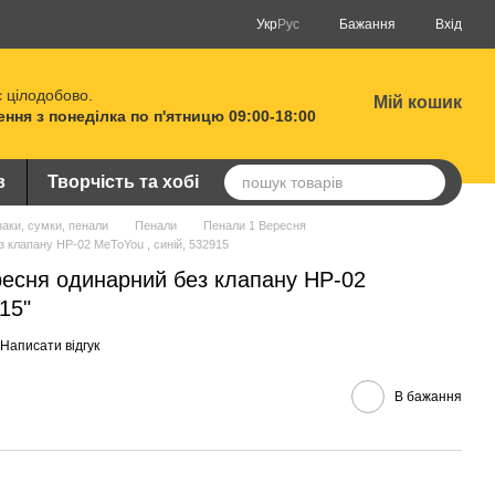
Укр
Рус
Бажання
Вхід
 цілодобово.
Мій кошик
ня з понеділка по п'ятницю 09:00-18:00
в
Творчість та хобі
аки, сумки, пенали
Пенали
Пенали 1 Вересня
 клапану HP-02 MeToYou , синій, 532915
ресня одинарний без клапану HP-02
15"
Написати відгук
В бажання