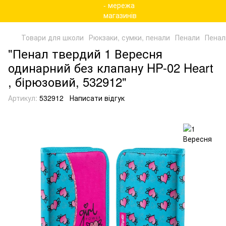
Товари для школи
Рюкзаки, сумки, пенали
Пенали
Пенал
"Пенал твердий 1 Вересня
одинарний без клапану HP-02 Heart
, бірюзовий, 532912"
Артикул:
532912
Написати відгук