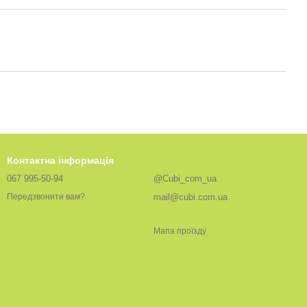
Контактна інформація
067 995-50-94
@Cubi_com_ua
mail@cubi.com.ua
Передзвонити вам?
Мапа проїзду