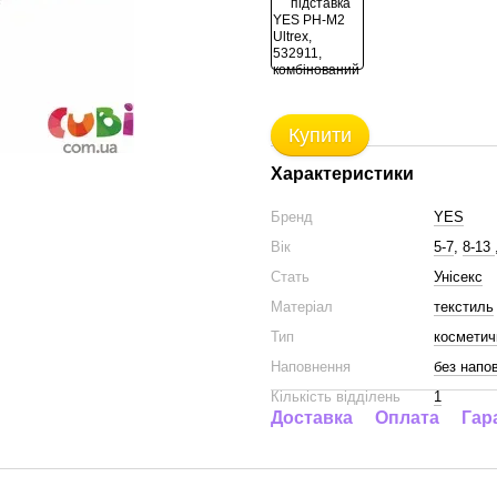
Купити
Характеристики
Бренд
YES
Вік
5-7
,
8-13
Стать
Унісекс
Матеріал
текстиль
Тип
косметич
Наповнення
без напо
Кількість відділень
1
Доставка
Оплата
Гар