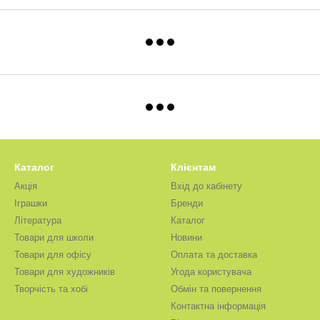
Каталог
Клієнтам
Акція
Вхід до кабінету
Іграшки
Бренди
Література
Каталог
Товари для школи
Новини
Товари для офісу
Оплата та доставка
Товари для художників
Угода користувача
Творчість та хобі
Обмін та повернення
Контактна інформація