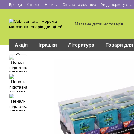
Перейти до основного контенту
Бренди
Каталог
Новини
Оплата та доставка
Угода користувача
Магазин дитячих товарів
Акція
Іграшки
Література
Товари для