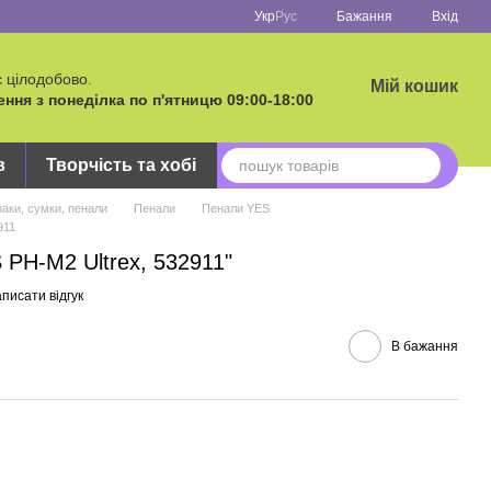
Укр
Рус
Бажання
Вхід
 цілодобово.
Мій кошик
ня з понеділка по п'ятницю 09:00-18:00
в
Творчість та хобі
аки, сумки, пенали
Пенали
Пенали YES
911
 PH-M2 Ultrex, 532911"
писати відгук
В бажання