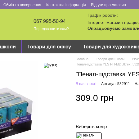
Обмін та повернення
Контактна інформація
Відгуки про магазин
Графік роботи:
067 995-50-94
Інтернет-магазин працює
Опрацьовуємо замовлен
Передзвонити вам?
 школи
Товари для офісу
Товари для художникі
Головна
Товари для школи
Рюкз
Пенал-підставка YES PH-M2 Ultrex, 532
"Пенал-підставка YES
В наявності
Артикул: 532911
На
309.0 грн
Виберіть колір