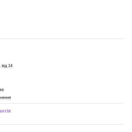
,
від 14
ка
внення
антія