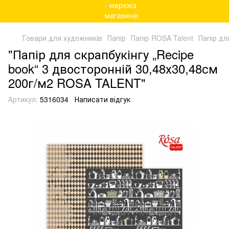
Товари для художників
Папір
Папір ROSA Talent
Папір дл
"Папір для скрапбукінгу „Recipe
book“ 3 двосторонній 30,48х30,48см
200г/м2 ROSA TALENT"
Артикул:
5316034
Написати відгук