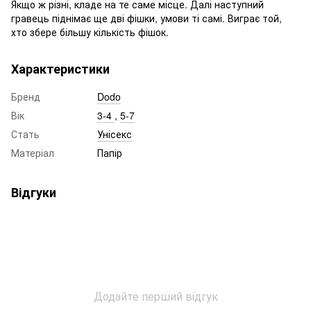
Якщо ж різні, кладе на те саме місце. Далі наступний
гравець піднімає ще дві фішки, умови ті самі. Виграє той,
хто збере більшу кількість фішок.
Характеристики
Бренд
Dodo
Вік
3-4
,
5-7
Стать
Унісекс
Матеріал
Папір
Відгуки
Додайте перший відгук