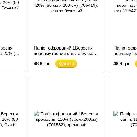
ересня
Папір гофрований 1Вересня
Папір гоф
а 20% (50
перламутровий світло бузкова
перламутро
20% (50 см х 200 см) (705419)
коричневий
48.6 грн
Купити
48.6 грн
см) (70542