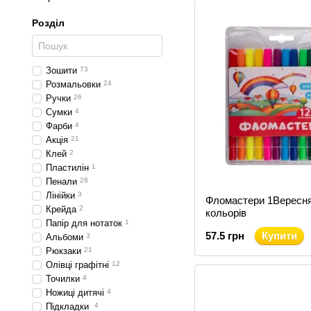
Розділ
Зошити
73
Розмальовки
24
Ручки
26
Сумки
4
Фарби
4
Акція
21
Клей
2
Пластилін
1
Пенали
28
Лінійки
3
Фломастери 1Вересня
Крейда
2
кольорів
Папір для нотаток
1
57.5 грн
Купити
Альбоми
3
Рюкзаки
21
Олівці графітні
12
Точилки
4
Ножиці дитячі
4
Підкладки
4