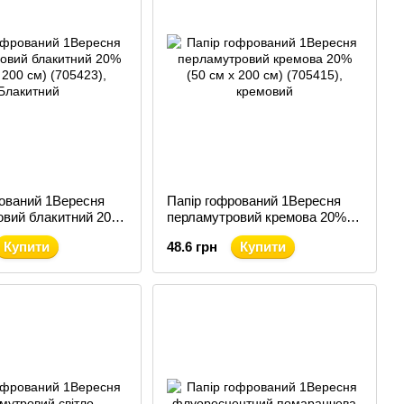
рований 1Вересня
Папір гофрований 1Вересня
овий блакитний 20%
перламутровий кремова 20%
0 см) (705423)
(50 см х 200 см) (705415)
Купити
48.6 грн
Купити