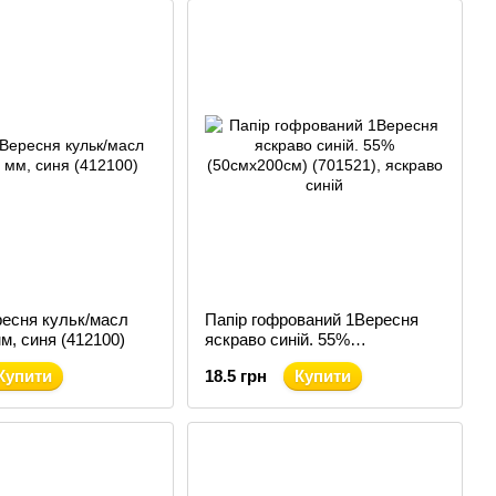
ресня кульк/масл
Папір гофрований 1Вересня
мм, синя (412100)
яскраво синій. 55%
(50смх200см) (701521)
Купити
18.5 грн
Купити