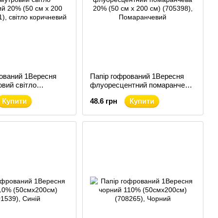
рований 1Вересня
Папір гофрований 1Вересня
вий світло
флуоресцентний помаранчева
 20% (50 см х 200
20% (50 см х 200 см) (705398)
Купити
48.6 грн
Купити
1)