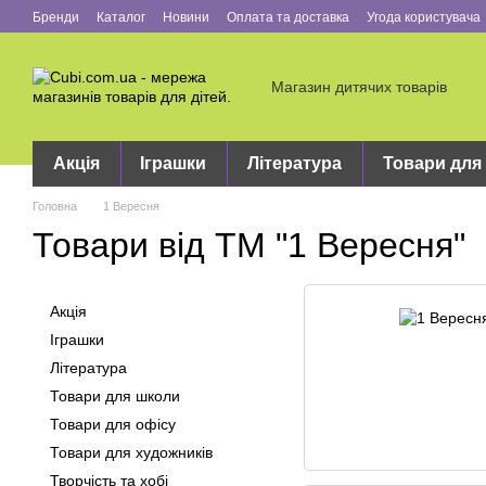
Перейти до основного контенту
Бренди
Каталог
Новини
Оплата та доставка
Угода користувача
Магазин дитячих товарів
Акція
Іграшки
Література
Товари для
Головна
1 Вересня
Товари від ТМ "1 Вересня"
Акція
Іграшки
Література
Товари для школи
Товари для офісу
Товари для художників
Творчість та хобі