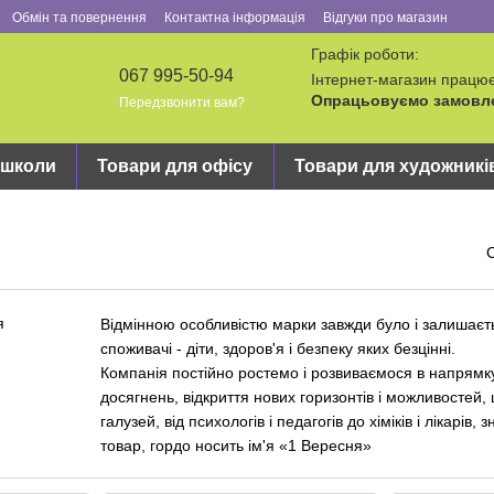
Обмін та повернення
Контактна інформація
Відгуки про магазин
Графік роботи:
067 995-50-94
Інтернет-магазин працює
Опрацьовуємо замовлен
Передзвонити вам?
 школи
Товари для офісу
Товари для художникі
Відмінною особливістю марки завжди було і залишається
споживачі - діти, здоров'я і безпеку яких безцінні.
Компанія постійно ростемо і розвиваємося в напрямку
досягнень, відкриття нових горизонтів і можливостей,
галузей, від психологів і педагогів до хіміків і лікарі
товар, гордо носить ім'я «1 Вересня»