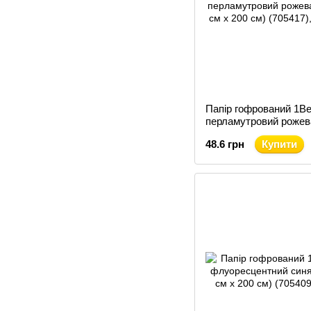
Папір гофрований 1В
перламутровий рожев
см х 200 см) (705417)
48.6 грн
Купити