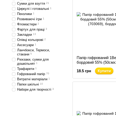
Сумки для взуття
21
Циркулі і готовальні
1
Пензлики
1
Розвиваючі ігри
1
Фломастери
2
Фартух для праці
3
Закладки
13
Олівці кольорові
2
Аксесуари
1
Ланчбокси, Термоси,
стакани
5
Папір гофрований 1В
Рюкзаки, сумки для
бордовий 55% (50смх
дошкільнят
1
(703069)
Трафарети
1
18.5 грн
Купити
Гофрований папір
70
Витратні матеріали
1
Папки шкільні
10
Набори для творчості
3