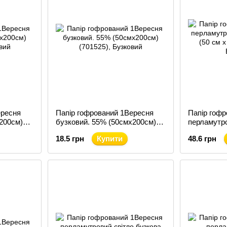
ересня
Папір гофрований 1Вересня
Папір гоф
200см)
бузковий. 55% (50смх200см)
перламутр
(701525)
(50 см х 20
18.5 грн
Купити
48.6 грн