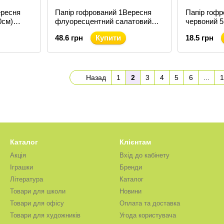
ересня
Папір гофрований 1Вересня
Папір гоф
0см)
флуоресцентний салатовий
червоний 
20% (50 см х 200 см) (705402)
(701519)
48.6 грн
Купити
18.5 грн
Назад
1
2
3
4
5
6
...
1
Каталог
Клієнтам
Акція
Вхід до кабінету
Іграшки
Бренди
Література
Каталог
Товари для школи
Новини
Товари для офісу
Оплата та доставка
Товари для художників
Угода користувача