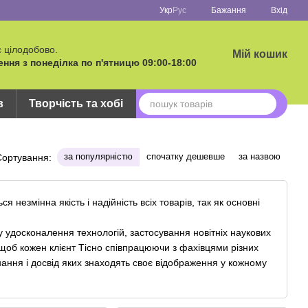
Укр
Рус
Бажання
Вхід
 цілодобово.
Мій кошик
ня з понеділка по п'ятницю 09:00-18:00
в
Творчість та хобі
за популярністю
спочатку дешевше
за назвою
Сортування:
 незмінна якість і надійність всіх товарів, так як основні
 удосконалення технологій, застосування новітніх наукових
 щоб кожен клієнт Тісно співпрацюючи з фахівцями різних
в, знання і досвід яких знаходять своє відображення у кожному