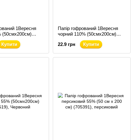
рований 1Вересня
Папір гофрований 1Вересня
% (50смх200см)
чорний 110% (50смх200см)
(708265)
Купити
22.9 грн
Купити