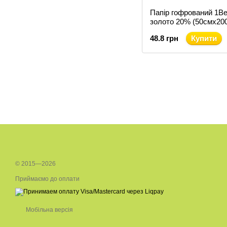
Папір гофрований 1В
золото 20% (50смх20
(701546)
48.8 грн
Купити
© 2015—2026
Приймаємо до оплати
Мобільна версія