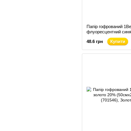
Папір гофрований 1В
флуоресцентний синя
см х 200 см) (705409)
48.6 грн
Купити