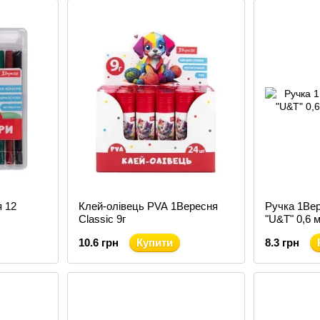
 12
Клей-олівець PVA 1Вересня
Ручка 1Ве
Classic 9г
"U&T" 0,6 
10.6 грн
Купити
8.3 грн