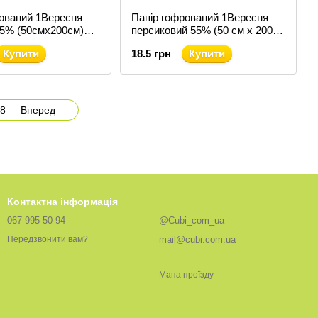
рований 1Вересня
Папір гофрований 1Вересня
55% (50смх200см)
персиковий 55% (50 см х 200
см) (705391)
Купити
18.5 грн
Купити
8
Вперед
Контактна інформація
067 995-50-94
@Cubi_com_ua
mail@cubi.com.ua
Передзвонити вам?
Мапа проїзду