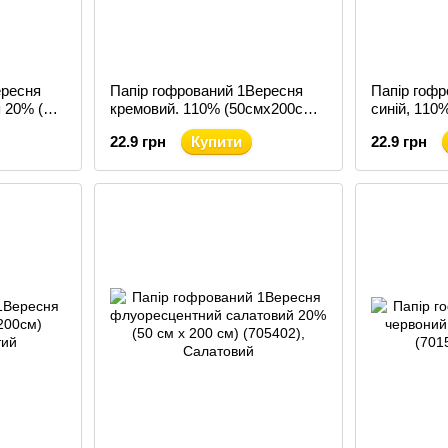
ересня
Папір гофрований 1Вересня
Папір гоф
 20% (50
кремовий. 110% (50смх200см)
синій, 110
(701532)
(701539)
22.9 грн
Купити
22.9 грн