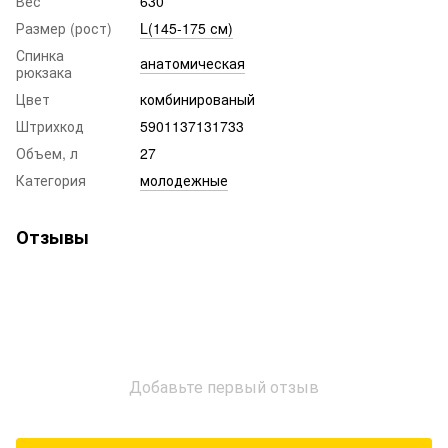
Вес
630
Размер (рост)
L(145-175 см)
Спинка
анатомическая
рюкзака
Цвет
комбинированый
Штрихкод
5901137131733
Объем, л
27
Категория
молодежные
Отзывы
Добавьте первый отзыв