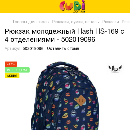
Товары для школы
Рюкзаки, сумки, пеналы
Рюкзаки
Рюк
Рюкзак молодежный Hash HS-169 с
4 отделениями - 502019096
Артикул:
502019096
Оставить отзыв
−25%
РАСПРОДАЖА
АКЦИЯ