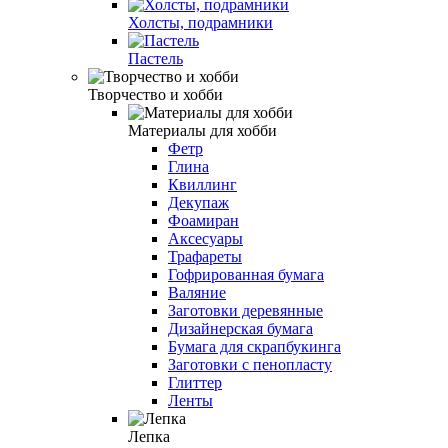
Холсты, подрамники
Пастель
Творчество и хобби
Материалы для хобби
Фетр
Глина
Квиллинг
Декупаж
Фоамиран
Аксесуары
Трафареты
Гофрированная бумага
Валяние
Заготовки деревянные
Дизайнерская бумага
Бумага для скрапбукинга
Заготовки с пенопласту
Глиттер
Ленты
Лепка