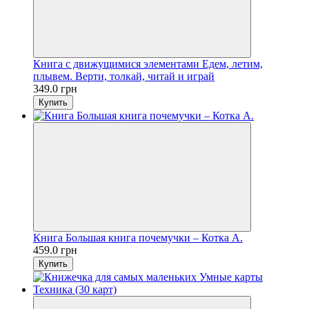
Книга с движущимися элементами Едем, летим,
плывем. Верти, толкай, читай и играй
349.0 грн
Купить
Книга Большая книга почемучки – Котка А.
459.0 грн
Купить