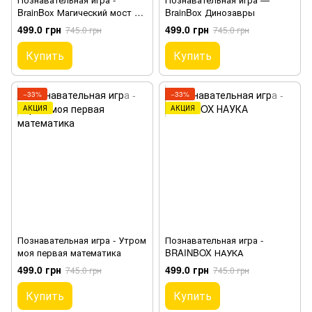
BrainBox Магический мост и
BrainBox Динозавры
зайчик
499.0 грн
499.0 грн
745.0 грн
745.0 грн
Купить
Купить
−33%
−33%
АКЦИЯ
АКЦИЯ
Познавательная игра - Утром
Познавательная игра -
моя первая математика
BRAINBOX НАУКА
499.0 грн
499.0 грн
745.0 грн
745.0 грн
Купить
Купить