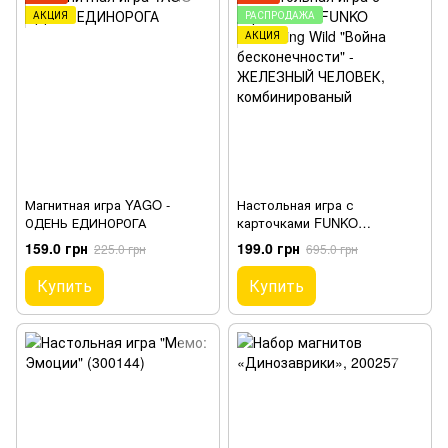
АКЦИЯ
РАСПРОДАЖА
АКЦИЯ
Магнитная игра YAGO -
Настольная игра с
ОДЕНЬ ЕДИНОРОГА
карточками FUNKO
Something Wild "Война
159.0 грн
199.0 грн
225.0 грн
695.0 грн
бесконечности" - ЖЕЛЕЗНЫЙ
ЧЕЛОВЕК
Купить
Купить