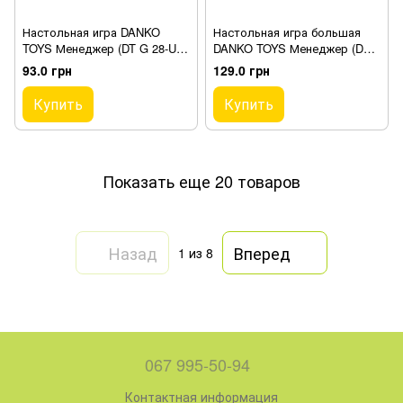
Настольная игра DANKO
Настольная игра большая
TOYS Менеджер (DT G 28-U) -
DANKO TOYS Менеджер (DT
интересная стратегическая
G7-U)
93.0 грн
129.0 грн
игра для всей семьи
Купить
Купить
Показать еще 20 товаров
Назад
Вперед
1
из 8
067 995-50-94
Контактная информация