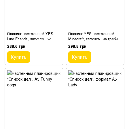
Планинг настольный YES
Планинг YES настольный
Line Friends, 30х21см, 52
Minecraft, 25х20см, на гребне,
листа (252177)
52 листа (252181)
288.6 грн
298.8 грн
Купить
Купить