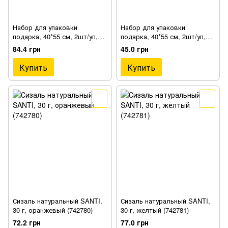
Набор для упаковки
Набор для упаковки
подарка, 40*55 см, 2шт/уп,
подарка, 40*55 см, 2шт/уп,
Сине-серый (952057)
Бирюзово-салатовый
84.4 грн
45.0 грн
(952061)
Купить
Купить
Сизаль натуральный SANTI,
Сизаль натуральный SANTI,
30 г, оранжевый (742780)
30 г, желтый (742781)
72.2 грн
77.0 грн