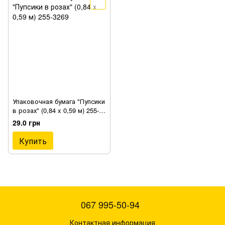
Упаковочная бумага "Пупсики
в розах" (0,84 x 0,59 м) 255-
3269
29.0 грн
Купить
067 995-50-94
Контактная информация