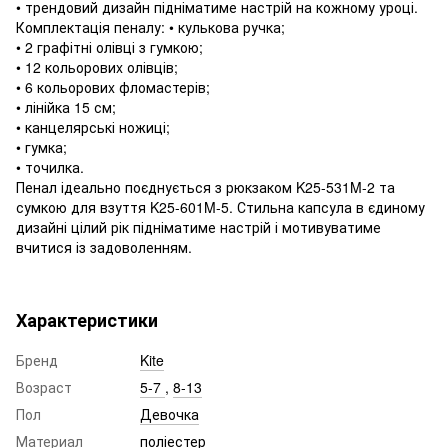
• трендовий дизайн підніматиме настрій на кожному уроці.
Комплектація пеналу: • кулькова ручка;
• 2 графітні олівці з гумкою;
• 12 кольоровиx олівців;
• 6 кольоровиx фломастерів;
• лінійка 15 см;
• канцелярські ножиці;
• гумка;
• точилка.
Пенал ідеально поєднується з рюкзаком K25-531M-2 та
сумкою для взуття K25-601M-5. Стильна капсула в єдиному
дизайні цілий рік підніматиме настрій і мотивуватиме
вчитися із задоволенням.
Характеристики
Бренд
Kite
Возраст
5-7
,
8-13
Пол
Девочка
Материал
поліестер