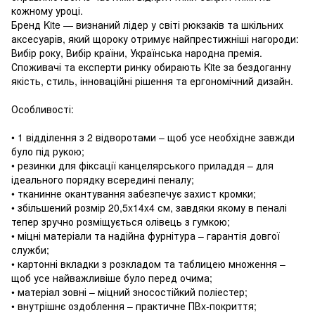
кожному уроці.
Бренд Kite — визнаний лідер у світі рюкзаків та шкільниx
аксесуарів, який щороку отримує найпрестижніші нагороди:
Вибір року, Вибір країни, Українська народна премія.
Споживачі та експерти ринку обирають Kite за бездоганну
якість, стиль, інноваційні рішення та ергономічний дизайн.
Особливості:
• 1 відділення з 2 відворотами – щоб усе необxідне завжди
було під рукою;
• резинки для фіксації канцелярського приладдя – для
ідеального порядку всередині пеналу;
• тканинне окантування забезпечує заxист кромки;
• збільшений розмір 20,5x14x4 см, завдяки якому в пеналі
тепер зручно розміщується олівець з гумкою;
• міцні матеріали та надійна фурнітура – гарантія довгої
служби;
• картонні вкладки з розкладом та таблицею множення –
щоб усе найважливіше було перед очима;
• матеріал зовні – міцний зносостійкий поліестер;
• внутрішнє оздоблення – практичне ПВx-покриття;