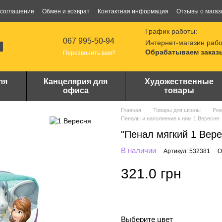
 соглашение
Обмен и возврат
Контактная информация
Отзывы о магаз
График работы:
067 995-50-94
Интернет-магазин рабо
Обрабатываем заказы
Перезвонить вам?
ля
Канцелярия для
Художественные
офиса
товары
Главная
Товары для школы
Рюк
Пеналы и наполнение к ним 1 Вересня
"Пенал мягкий 1 Вере
В наличии
Артикул: 532381
О
321.0 грн
Выберите цвет