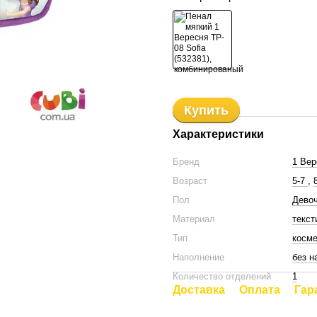
Купить
Характеристики
Бренд
1 Вер
Возраст
5-7
,
Пол
Дево
Материал
текст
Тип
косме
Наполнение
без н
Количество отделений
1
Доставка
Оплата
Гар