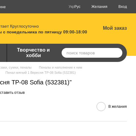
Укр
Рус
Желания
Вход
ине
тает Круглосуточно
Мой заказ
 с понедельника по пятницу 09:00-18:00
Творчество и
хобби
заки, сумки, пеналы
Пеналы и наполнение к ним
Пенал мягкий 1 Вересня TP-08 Sofia (532381)
сня TP-08 Sofia (532381)"
ставить отзыв
В желания