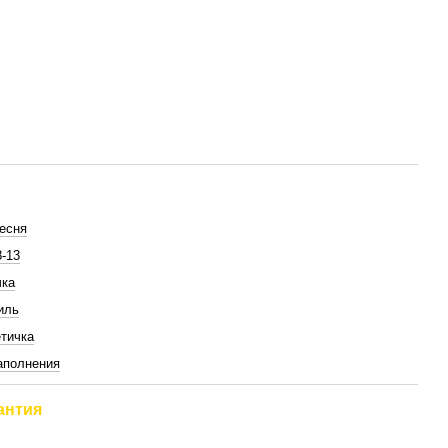
есня
8-13
чка
иль
тичка
аполнения
антия