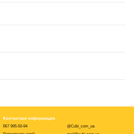
Контактная информация
067 995-50-94
@Cubi_com_ua