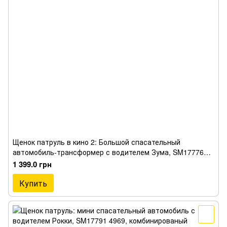
Щенок патруль в кино 2: Большой спасательный
автомобиль-трансформер с водителем Зума, SM17776
6498
1 399.0 грн
Купить