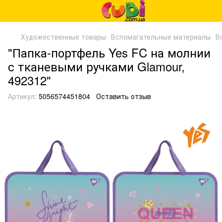
Художественные товары
Вспомагательные материалы
В
"Папка-портфель Yes FC на молнии
с тканевыми ручками Glamour,
492312"
Артикул:
5056574451804
Оставить отзыв