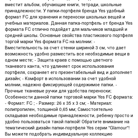
вместит альбом, обучающие книги, тетради, школьные
принадлежности. У папки-портфеля бренда Yes удобный
формат FC для хранения и переноски школьных вещей и
учебных материалов. Данная папка-портфель от бренда Yes
формата FC отлично подойдет для мальчиков младшей и
средней школы. Основные свойства пластикового портфеля
торгой марки Yes формата FC на молнии: -
Вместительность за счет стенки шириной 3 см, что дает
возможность удобно разместить все необходимые вещи в
одном месте; - Защита краев с помощью цветного
тканевого канта, что удлиняет срок использования
портфеля, сохраняет его презентабельный вид и дополняет
дизайн; - Комфорт в использовании за счет удобной
молнии, надежно фиксирующей содержимое папки. -
Прочные тканевые ручки для удобства переноски;
Особенности данной папки торговой марки Yes FC формата:
- Формат: FC ; - Размер: 26 х 35 х 3 см; - Материал:
полипропилен, толщиной 0,65 мм; Самостоятельно
складывая необходимые принадлежности, ребенку просто и
удобно пользоваться такой папкой! Обратите внимание на
тематический дизайн папки-портфеля Yes серии "Glamour"!
Вы можете подобрать индивидуальную коллекцию