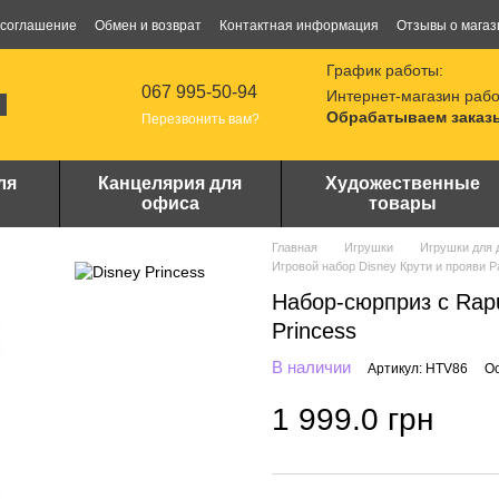
 соглашение
Обмен и возврат
Контактная информация
Отзывы о магаз
График работы:
067 995-50-94
Интернет-магазин рабо
Обрабатываем заказы
Перезвонить вам?
ля
Канцелярия для
Художественные
офиса
товары
Главная
Игрушки
Игрушки для 
Игровой набор Disney Крути и прояви 
Набор-сюрприз с Rapu
Princess
В наличии
Артикул: HTV86
Ос
1 999.0 грн