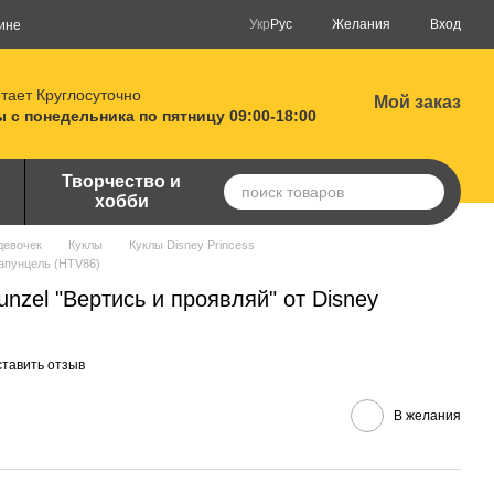
Укр
Рус
Желания
Вход
ине
тает Круглосуточно
Мой заказ
 с понедельника по пятницу 09:00-18:00
Творчество и
хобби
девочек
Куклы
Куклы Disney Princess
Рапунцель (HTV86)
nzel "Вертись и проявляй" от Disney
тавить отзыв
В желания