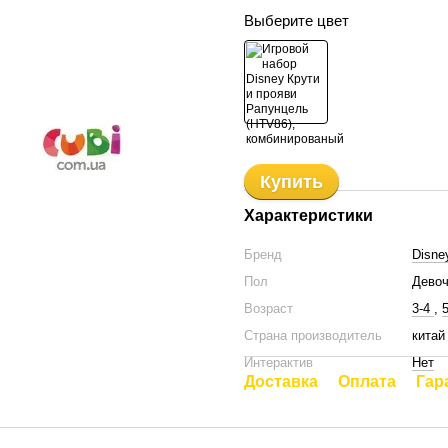
Выберите цвет
Купить
Характеристики
Бренд
Disne
Пол
Девоч
Возраст
3-4
,
5
Страна производитель
китай
Интерактив
Нет
Доставка
Оплата
Гар