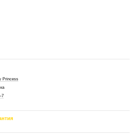
y Princess
ка
-7
антия