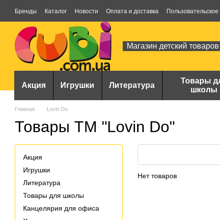
Перейти к основному контенту
Бренды
Каталог
Новости
Оплата и доставка
Пользовательское
Магазин детский товаров
Товары д
Акция
Игрушки
Литература
школы
Главная
Lovin Do
Товары ТМ "Lovin Do"
Акция
Игрушки
Нет товаров
Литература
Товары для школы
Канцелярия для офиса