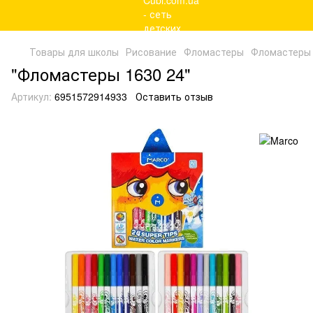
Товары для школы
Рисование
Фломастеры
Фломастеры
"Фломастеры 1630 24"
Артикул:
6951572914933
Оставить отзыв