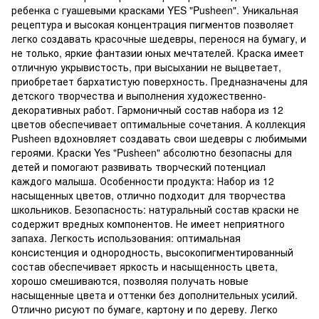
ребенка с гуашевыми красками YES "Pusheen". Уникальная
рецептура и высокая концентрация пигментов позволяет
легко создавать красочные шедевры, перенося на бумагу, и
не только, яркие фантазии юных мечтателей. Краска имеет
отличную укрывистость, при высыхании не выцветает,
приобретает бархатистую поверхность. Предназначены для
детского творчества и выполнения художественно-
декоративных работ. Гармоничный состав набора из 12
цветов обеспечивает оптимальные сочетания. А коллекция
Pusheen вдохновляет создавать свои шедевры с любимыми
героями. Краски Yes "Pusheen" абсолютно безопасны для
детей и помогают развивать творческий потенциал
каждого малыша. Особенности продукта: Набор из 12
насыщенных цветов, отлично подходит для творчества
школьников. Безопасность: натуральный состав краски не
содержит вредных компонентов. Не имеет неприятного
запаха. Легкость использования: оптимальная
консистенция и однородность, высокопигментированный
состав обеспечивает яркость и насыщенность цвета,
хорошо смешиваются, позволяя получать новые
насыщенные цвета и оттенки без дополнительных усилий.
Отлично рисуют по бумаге, картону и по дереву. Легко