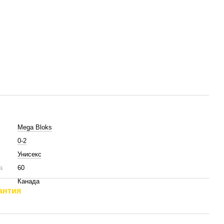
Mega Bloks
0-2
Унисекс
а
60
Канада
антия