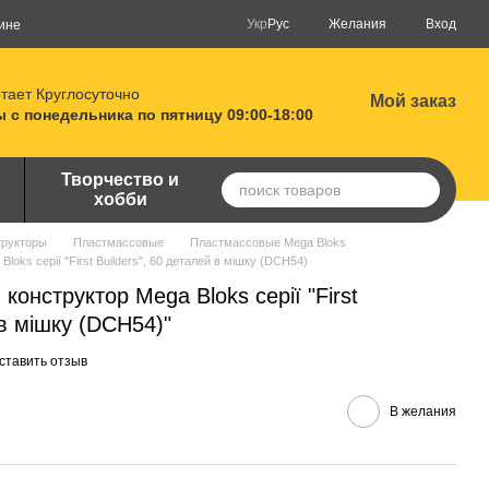
Укр
Рус
Желания
Вход
ине
тает Круглосуточно
Мой заказ
 с понедельника по пятницу 09:00-18:00
Творчество и
хобби
трукторы
Пластмассовые
Пластмассовые Mega Bloks
oks серії "First Builders", 60 деталей в мішку (DCH54)
конструктор Mega Bloks серії "First
 в мішку (DCH54)"
ставить отзыв
В желания