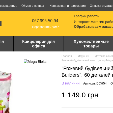
 соглашение
Обмен и возврат
Контактная информация
Отзывы о магаз
График работы:
067 995-50-94
Интернет-магазин рабо
Обрабатываем заказы
Перезвонить вам?
ля
Канцелярия для
Художественные
офиса
товары
Главная
Игрушки
Детские конс
Рожевий будівельний конструктор Mega Bl
"Рожевий будівельний 
Builders", 60 деталей
В наличии
Артикул: DCH54
О
1 149.0 грн