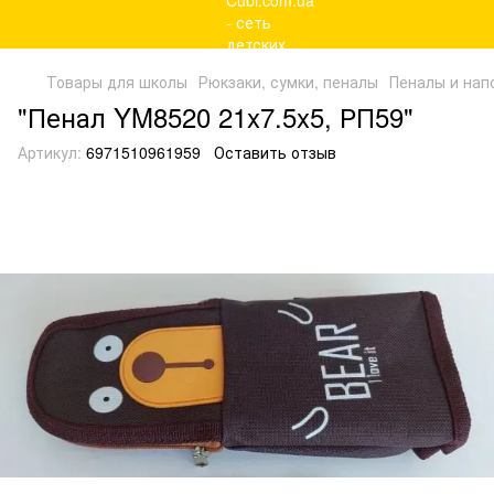
Товары для школы
Рюкзаки, сумки, пеналы
Пеналы и нап
"Пенал YM8520 21x7.5x5, РП59"
Артикул:
6971510961959
Оставить отзыв