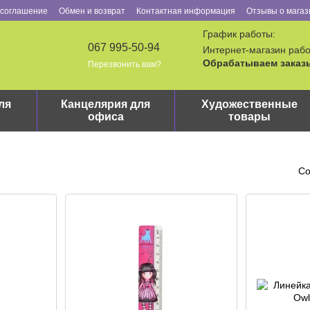
 соглашение
Обмен и возврат
Контактная информация
Отзывы о магаз
График работы:
067 995-50-94
Интернет-магазин рабо
Обрабатываем заказы
Перезвонить вам?
ля
Канцелярия для
Художественные
офиса
товары
Со