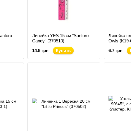
antoro
Линейка YES 15 см "Santoro
Линейка пл
Candy" (370513)
Owls (K19-
14.8 грн
Купить
6.7 грн