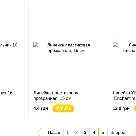
ник 16
Линейка пластиковая
Линейка Y
прозрачная, 15 см
"Enchantima
4.4 грн
Купить
12.0 грн
Назад
1
2
3
4
5
Вперед