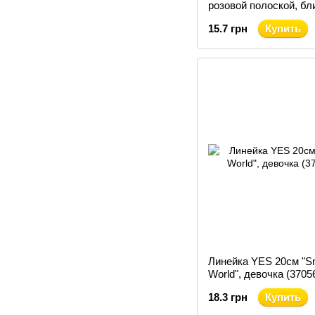
розовой полоской, бл
KIDS Line (ZB.5623-10
15.7 грн
Купить
Линейка YES 20см "S
World", девочка (3705
18.3 грн
Купить