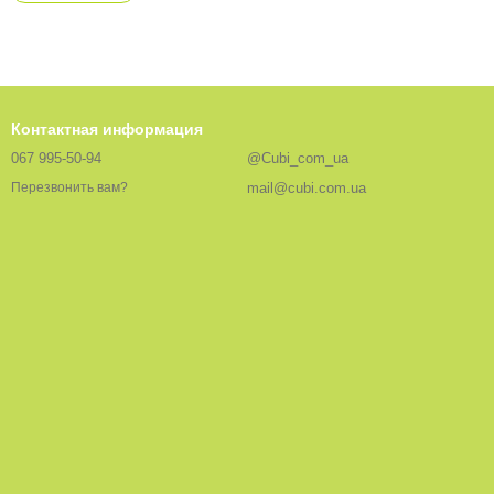
Контактная информация
067 995-50-94
@Cubi_com_ua
mail@cubi.com.ua
Перезвонить вам?