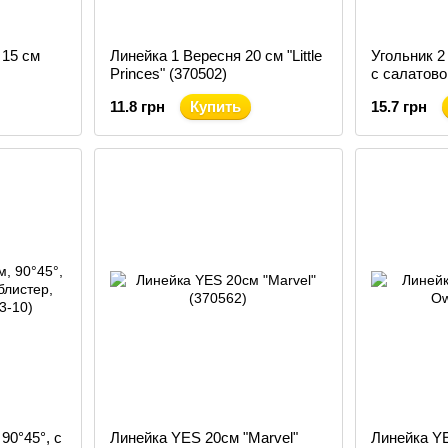
 15 см
Линейка 1 Вересня 20 см "Little
Угольник 2 
Princes" (370502)
с салатово
блистер, K
11.8 грн
Купить
15.7 грн
15)
90°45°, с
Линейка YES 20см "Marvel"
Линейка YE