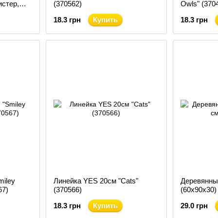
истер,
(370562)
Owls" (370
)
18.3 грн
Купить
18.3 грн
miley
Линейка YES 20см "Cats"
Деревянный
67)
(370566)
(60x90x30)
18.3 грн
Купить
29.0 грн