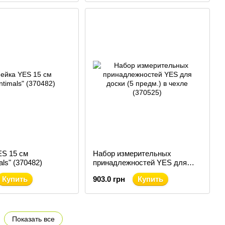
ES 15 см
Набор измерительных
ls" (370482)
принадлежностей YES для
доски (5 предм.) в чехле
Купить
903.0 грн
Купить
(370525)
Показать все