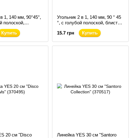
в 1, 140 мм, 90°45°,
Угольник 2 в 1, 140 мм, 90 ° 45
й полоской,
°, с голубой полоской, блистер,
IDS Line (ZB.5623-
KIDS Line (ZB.5623-14)
Купить
15.7 грн
Купить
S 20 см "Disco
Линейка YES 30 см "Santoro