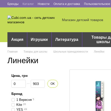
Перейти к основному контенту
Бренды
Каталог
Новости
Оплата и доставка
Пользовательское
Магазин детский товаров
Товары д
Акция
Игрушки
Литература
школы
Главная
Товары для школы
Школьные принадлежности
Линейки
Линейки
Цена, грн
От Цена, грн
До Цена, грн
OK
Бренд
1 Вересня
5
Kite
20
YES
49