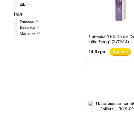
ZiBi
3
Пол
Унисекс
34
Девочка
31
Мальчик
18
Линейка YES 15 см "S
Little Song" (370514)
14.8 грн
Купить