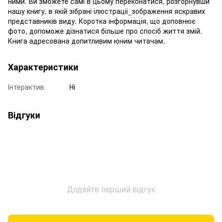
ними. Ви зможете самі в цьому переконатися, розгорнувши
нашу книгу, в якій зібрані ілюстраціі_зображення яскравих
представників виду. Коротка інформація, що доповнює
фото, допоможе дізнатися більше про спосіб життя змій.
Книга адресована допитливим юним читачам.
Характеристики
Інтерактив
Ні
Відгуки
Додайте перший відгук