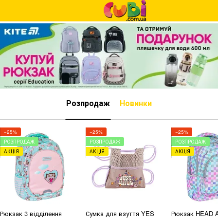
Розпродаж
Новинки
−25%
−25%
−25%
РОЗПРОДАЖ
РОЗПРОДАЖ
РОЗПРОДАЖ
АКЦІЯ
АКЦІЯ
АКЦІЯ
Рюкзак 3 відділення
Сумка для взуття YES
Рюкзак HEAD A