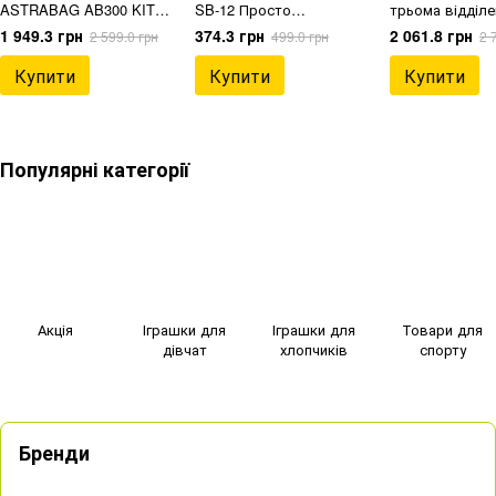
ASTRABAG AB300 KITTY
SB-12 Просто
трьома відділ
S WORLD, 502024083
Відпочивай
Клітинка та Се
1 949.3 грн
374.3 грн
2 061.8 грн
2 599.0 грн
499.0 грн
2 
502024106
Купити
Купити
Купити
Популярні категорії
Акція
Іграшки для
Іграшки для
Товари для
дівчат
хлопчиків
спорту
Бренди