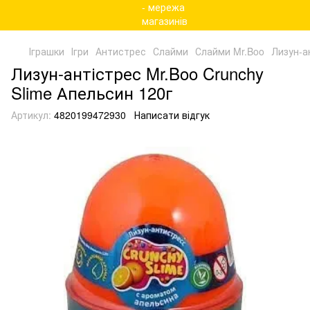
Іграшки
Ігри
Антистрес
Слайми
Слайми Mr.Boo
Лизун-а
Лизун-антістрес Mr.Boo Crunchy
Slime Апельсин 120г
Артикул:
4820199472930
Написати відгук