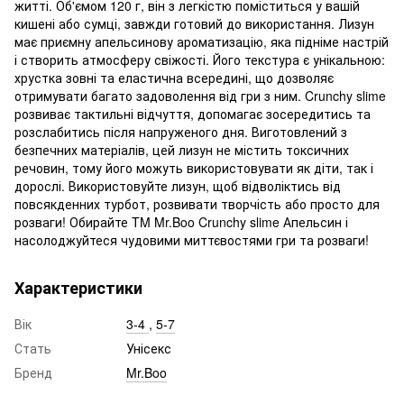
житті. Об'ємом 120 г, він з легкістю поміститься у вашій
кишені або сумці, завжди готовий до використання. Лизун
має приємну апельсинову ароматизацію, яка підніме настрій
і створить атмосферу свіжості. Його текстура є унікальною:
хрустка зовні та еластична всередині, що дозволяє
отримувати багато задоволення від гри з ним. Crunchy slime
розвиває тактильні відчуття, допомагає зосередитись та
розслабитись після напруженого дня. Виготовлений з
безпечних матеріалів, цей лизун не містить токсичних
речовин, тому його можуть використовувати як діти, так і
дорослі. Використовуйте лизун, щоб відволіктись від
повсякденних турбот, розвивати творчість або просто для
розваги! Обирайте TM Mr.Boo Crunchy slime Апельсин і
насолоджуйтеся чудовими миттєвостями гри та розваги!
Характеристики
Вік
3-4
,
5-7
Стать
Унісекс
Бренд
Mr.Boo